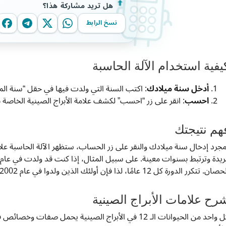
هل تريد مشاركة هذا؟
نسخ الرابط
يفية استخدام الآلة الحاسبة
أدخل سنة ميلادك
: اكتب السنة التي ولدت فيها في حقل “سنة المي
احسب
: انقر على زر “احسب” لكشف علامة الأبراج الصينية الخاصة 
هم نتيجتك
مجرد إدخال سنة ميلادك والنقر على زر الحساب، ستظهر الآلة الحاسبة علا
ن. تتكرر الدورة كل 12 عامًا، لذا فإن أولئك الذين ولدوا في عام 2002 أو 1982 سيكونون أيضًا تحت علامة الحصان.
رح علامات الأبراج الصينية
كل واحد من الحيوانات الـ 12 في الأبراج الصينية يحم