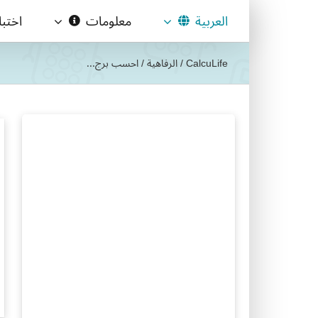
Ski
العربية
معلومات
اختب
t
conten
CalcuLife
/
الرفاهية
/
احسب برج...