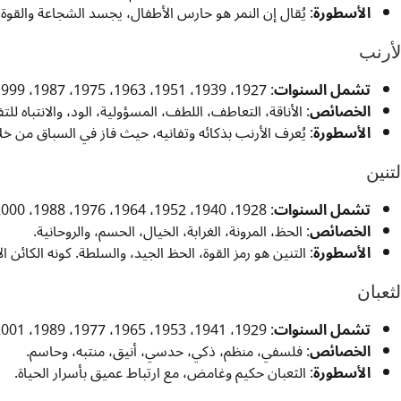
الأسطورة
: يُقال إن النمر هو حارس الأطفال، يجسد الشجاعة والقوة.
لأرنب
تشمل السنوات
: 1927، 1939، 1951، 1963، 1975، 1987، 1999، 2011، 2023
الخصائص
: الأناقة، التعاطف، اللطف، المسؤولية، الود، والانتباه لل
الأسطورة
: يُعرف الأرنب بذكائه وتفانيه، حيث فاز في السباق من خل
لتنين
تشمل السنوات
: 1928، 1940، 1952، 1964، 1976، 1988، 2000، 2012، 2024
الخصائص
: الحظ، المرونة، الغرابة، الخيال، الحسم، والروحانية.
الأسطورة
: التنين هو رمز القوة، الحظ الجيد، والسلطة. كونه الكائن ا
لثعبان
تشمل السنوات
: 1929، 1941، 1953، 1965، 1977، 1989، 2001، 2013، 2025
الخصائص
: فلسفي، منظم، ذكي، حدسي، أنيق، منتبه، وحاسم.
الأسطورة
: الثعبان حكيم وغامض، مع ارتباط عميق بأسرار الحياة.