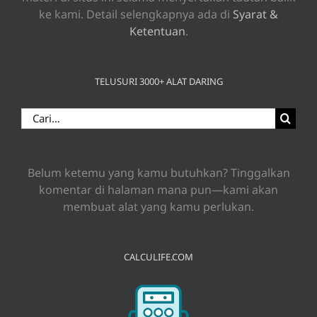
ke kami. Detail selengkapnya ada di
Syarat &
Ketentuan
.
TELUSURI 3000+ ALAT DARING
Search
for:
Belum ketemu yang kamu butuhkan? Tinggalkan
komentar di halaman mana pun—kami akan
membuat alat yang kamu perlukan.
CALCULIFE.COM