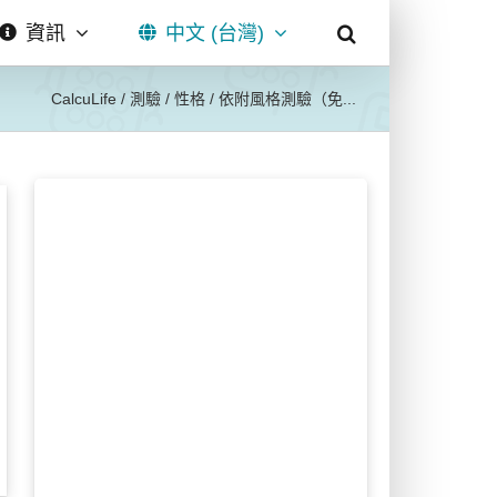
資訊
中文 (台灣)
CalcuLife
/
測驗
/
性格
/
依附風格測驗（免...