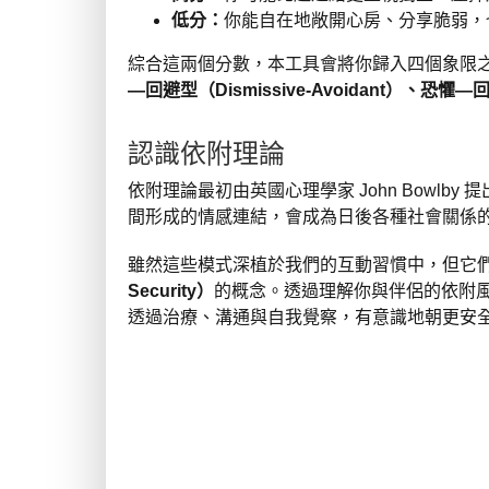
低分：
你能自在地敞開心房、分享脆弱，
綜合這兩個分數，本工具會將你歸入四個象限
—回避型（Dismissive-Avoidant）、恐懼—回避
認識依附理論
依附理論最初由英國心理學家 John Bowlby 提
間形成的情感連結，會成為日後各種社會關係
雖然這些模式深植於我們的互動習慣中，但它
Security）
的概念。透過理解你與伴侶的依附
透過治療、溝通與自我覺察，有意識地朝更安