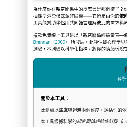
為什麼你在親密關係中的反應會是那個樣子？
抽離？這些模式並非隨機——它們是由你的
依
工具能幫助伴侶用共同語言理解彼此的需求與
這款免費線上工具是以「親密關係經驗量表—修
Brennan（2000）
所發展，此評估被心理學界
測驗，本測驗以科學化指標，將你的情緒樣貌
科學化
關於本工具：
此測驗以
焦慮
與
迴避
兩個維度，評估你的依
本工具根據科學的
親密關係經驗修訂版（EC