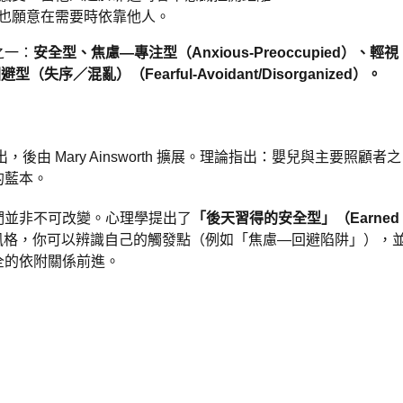
也願意在需要時依靠他人。
之一：
安全型、焦慮—專注型（Anxious-Preoccupied）、輕視
型（失序／混亂）（Fearful-Avoidant/Disorganized）。
出，後由 Mary Ainsworth 擴展。理論指出：嬰兒與主要照顧者之
的藍本。
們並非不可改變。心理學提出了
「後天習得的安全型」（Earned
風格，你可以辨識自己的觸發點（例如「焦慮—回避陷阱」），
全的依附關係前進。