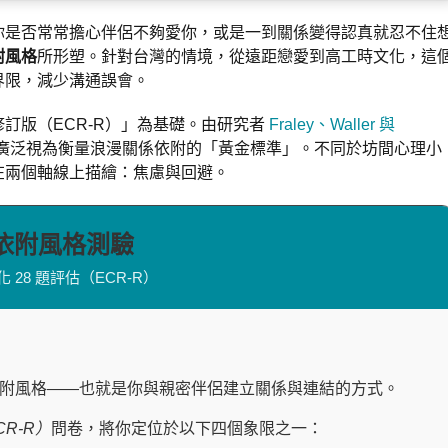
你是否常常擔心伴侶不夠愛你，或是一到關係變得認真就忍不住
附風格
所形塑。針對台灣的情境，從遠距戀愛到高工時文化，這
界限，減少溝通誤會。
訂版（ECR-R）」為基礎。由研究者
Fraley、Waller 與
廣泛視為衡量浪漫關係依附的「黃金標準」。不同於坊間心理小
在兩個軸線上描繪：焦慮與回避。
依附風格測驗
 28 題評估（ECR-R）
附風格——也就是你與親密伴侶建立關係與連結的方式。
R-R）
問卷，將你定位於以下四個象限之一：