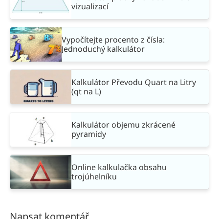
vizualizací
Vypočítejte procento z čísla:
Jednoduchý kalkulátor
Kalkulátor Převodu Quart na Litry
(qt na L)
Kalkulátor objemu zkrácené
pyramidy
Online kalkulačka obsahu
trojúhelníku
Napsat komentář