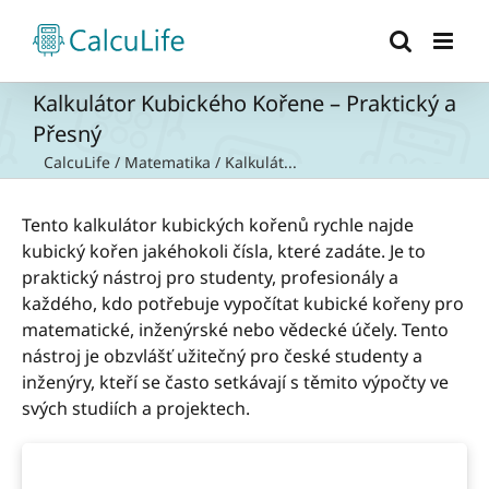
Přeskočit
na
obsah
Kalkulátor Kubického Kořene – Praktický a
Přesný
CalcuLife
/
Matematika
/
Kalkulát...
Tento kalkulátor kubických kořenů rychle najde
kubický kořen jakéhokoli čísla, které zadáte. Je to
praktický nástroj pro studenty, profesionály a
každého, kdo potřebuje vypočítat kubické kořeny pro
matematické, inženýrské nebo vědecké účely. Tento
nástroj je obzvlášť užitečný pro české studenty a
inženýry, kteří se často setkávají s těmito výpočty ve
svých studiích a projektech.