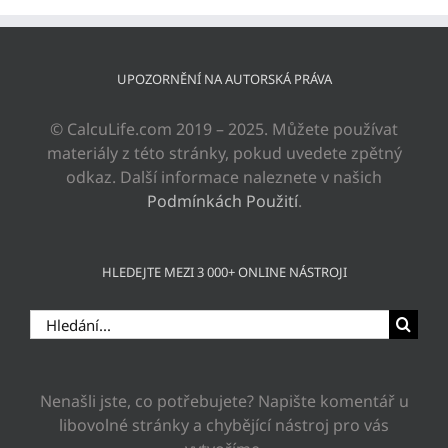
UPOZORNĚNÍ NA AUTORSKÁ PRÁVA
© CalcuLife.com 2019 – 2025. Můžete používat
materiály z této stránky, pokud uvedete zpětný
odkaz. Další informace naleznete v našich
Podmínkách Použití
.
HLEDEJTE MEZI 3 000+ ONLINE NÁSTROJI
Hledat:
Nenašli jste, co potřebujete? Napište komentář u
libovolné stránky a chybějící nástroj pro vás