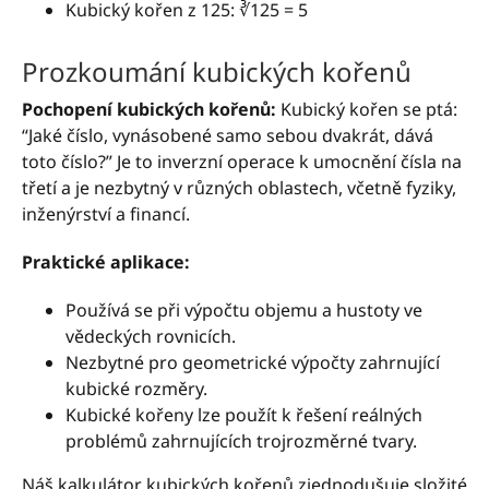
Kubický kořen z 125: ∛125 = 5
Prozkoumání kubických kořenů
Pochopení kubických kořenů:
Kubický kořen se ptá:
“Jaké číslo, vynásobené samo sebou dvakrát, dává
toto číslo?” Je to inverzní operace k umocnění čísla na
třetí a je nezbytný v různých oblastech, včetně fyziky,
inženýrství a financí.
Praktické aplikace:
Používá se při výpočtu objemu a hustoty ve
vědeckých rovnicích.
Nezbytné pro geometrické výpočty zahrnující
kubické rozměry.
Kubické kořeny lze použít k řešení reálných
problémů zahrnujících trojrozměrné tvary.
Náš kalkulátor kubických kořenů zjednodušuje složité