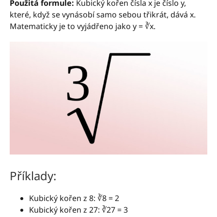
Použitá formule:
Kubický kořen čísla x je číslo y,
které, když se vynásobí samo sebou třikrát, dává x.
Matematicky je to vyjádřeno jako y = ∛x.
Příklady:
Kubický kořen z 8: ∛8 = 2
Kubický kořen z 27: ∛27 = 3