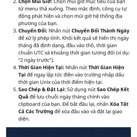
Chọn Múi Giờ:
Chọn múi giờ mục tiêu của bạn
từ menu thả xuống. Theo mặc định, công cụ tự
động phát hiện và chọn múi giờ hệ thống địa
phương của bạn.
Chuyển Đổi:
Nhấn nút
Chuyển Đổi Thành Ngày
để xử lý phép tính. Khối kết quả sẽ hiển thị ngày
tháng đã định dạng, đầu vào thô, thời gian
chuẩn UTC và khoảng thời gian tương đối (ví dụ:
“2 ngày trước”).
Thời Gian Hiện Tại:
Nhấn nút
Thời Gian Hiện
Tại
để ngay lập tức điền vào trường nhập dấu
thời gian Unix của thời điểm hiện tại.
Sao Chép & Đặt Lại:
Sử dụng nút
Sao Chép Kết
Quả
để lưu chuỗi ngày tháng chính vào
clipboard của bạn. Để bắt đầu lại, nhấn
Xóa Tất
Cả Các Trường
để xóa đầu vào và đặt lại giao
diện.