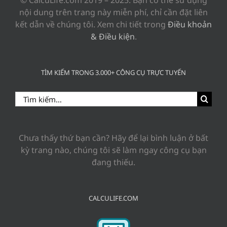
© CalcuLife.com 2019 – 2025. Bạn có thể sử dụng
nội dung trên trang này miễn phí, chỉ cần đặt liên
kết dẫn về chúng tôi. Xem chi tiết trong
Điều khoản
& Điều kiện
.
TÌM KIẾM TRONG 3.000+ CÔNG CỤ TRỰC TUYẾN
Search
for:
Chưa thấy thứ bạn cần? Hãy để lại bình luận ở bất
kỳ trang nào, chúng tôi sẽ làm ngay công cụ bạn
đang thiếu.
CALCULIFE.COM