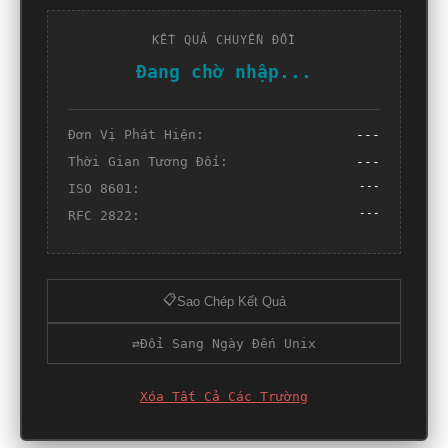
KẾT QUẢ CHUYỂN ĐỔI
Đang chờ nhập...
Đơn Vị Phát Hiện:
---
Thời Gian Tương Đối:
---
---
ISO 8601:
---
RFC 2822:
📋
Sao Chép Kết Quả
⇄
Đổi Sang Ngày Đến Unix
Xóa Tất Cả Các Trường