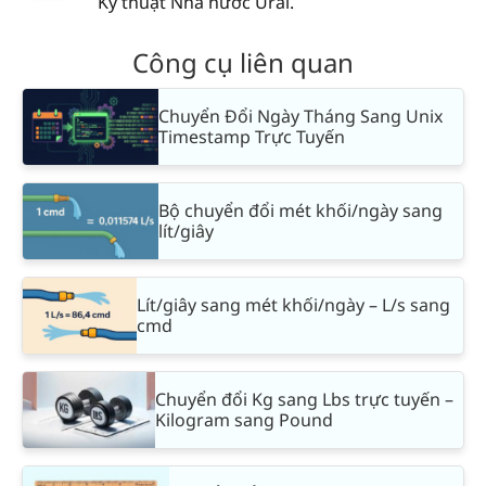
Kỹ thuật Nhà nước Ural.
Công cụ liên quan
Chuyển Đổi Ngày Tháng Sang Unix
Timestamp Trực Tuyến
Bộ chuyển đổi mét khối/ngày sang
lít/giây
Lít/giây sang mét khối/ngày – L/s sang
cmd
Chuyển đổi Kg sang Lbs trực tuyến –
Kilogram sang Pound