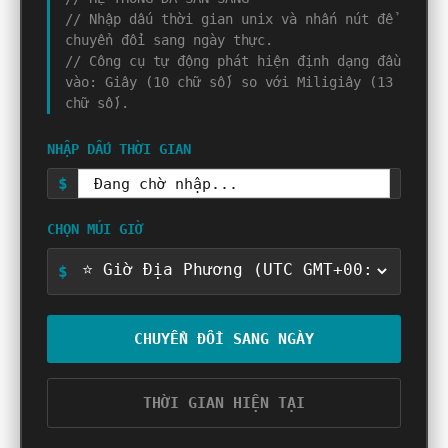
// Nhập dấu thời gian unix và nhấn nút để
chuyển đổi sang ngày thực.
// Công cụ tự động phát hiện định dạng đầu
vào: Giây (10 chữ số) so với Miligiây (13
chữ số).
NHẬP DẤU THỜI GIAN
$
CHỌN MÚI GIỜ
$
CHUYỂN ĐỔI SANG NGÀY
THỜI GIAN HIỆN TẠI