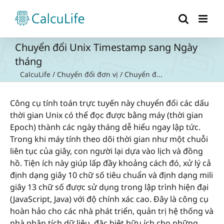
Skip
to
content
Chuyển đổi Unix Timestamp sang Ngày
tháng
CalcuLife
/
Chuyển đổi đơn vị
/
Chuyển đ...
Công cụ tính toán trực tuyến này chuyển đổi các dấu
thời gian Unix có thể đọc được bằng máy (thời gian
Epoch) thành các ngày tháng dễ hiểu ngay lập tức.
Trong khi máy tính theo dõi thời gian như một chuỗi
liên tục của giây, con người lại dựa vào lịch và đồng
hồ. Tiện ích này giúp lấp đầy khoảng cách đó, xử lý cả
định dạng giây 10 chữ số tiêu chuẩn và định dạng mili
giây 13 chữ số được sử dụng trong lập trình hiện đại
(JavaScript, Java) với độ chính xác cao. Đây là công cụ
hoàn hảo cho các nhà phát triển, quản trị hệ thống và
nhà phân tích dữ liệu, đặc biệt hữu ích cho những