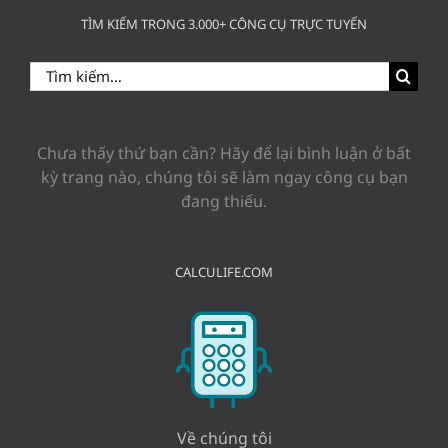
TÌM KIẾM TRONG 3.000+ CÔNG CỤ TRỰC TUYẾN
Search
for:
Chưa thấy thứ bạn cần? Hãy để lại bình luận ở bất
kỳ trang nào, chúng tôi sẽ làm ngay công cụ bạn
đang thiếu.
CALCULIFE.COM
Về chúng tôi