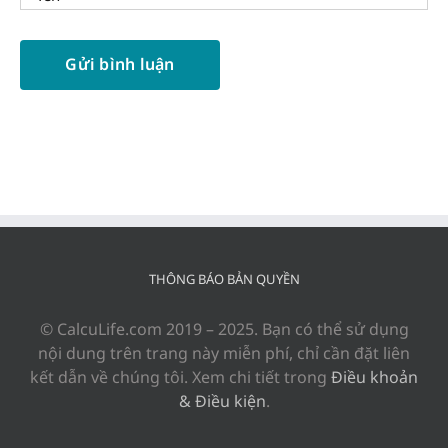
THÔNG BÁO BẢN QUYỀN
© CalcuLife.com 2019 – 2025. Bạn có thể sử dụng
nội dung trên trang này miễn phí, chỉ cần đặt liên
kết dẫn về chúng tôi. Xem chi tiết trong
Điều khoản
& Điều kiện
.