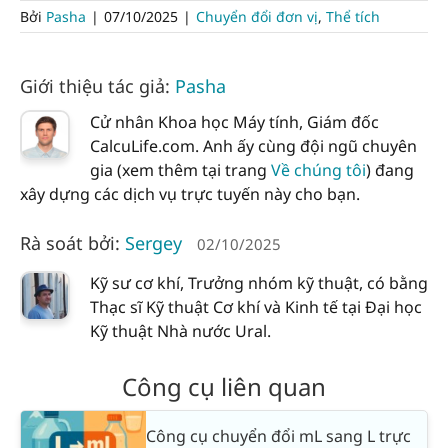
Bởi
Pasha
|
07/10/2025
|
Chuyển đổi đơn vị
,
Thể tích
Giới thiệu tác giả:
Pasha
Cử nhân Khoa học Máy tính, Giám đốc
CalcuLife.com. Anh ấy cùng đội ngũ chuyên
gia (xem thêm tại trang
Về chúng tôi
) đang
xây dựng các dịch vụ trực tuyến này cho bạn.
Rà soát bởi:
Sergey
02/10/2025
Kỹ sư cơ khí, Trưởng nhóm kỹ thuật, có bằng
Thạc sĩ Kỹ thuật Cơ khí và Kinh tế tại Đại học
Kỹ thuật Nhà nước Ural.
Công cụ liên quan
Công cụ chuyển đổi mL sang L trực