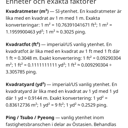
Enheter och exakta faktorer
Kvadratmeter (m²)
— SI-ytenhet. En kvadratmeter är
lika med en kvadrat av 1 m med 1 m. Exakta
konverteringar: 1 m² = 10.76391041671 ft²; 1 m² =
1.1959900463 yd²; 1 m² ≈ 0.3025 ping.
Kvadratfot (ft²)
— imperial/US vanlig ytenhet. En
kvadratfot är lika med en kvadrat av 1 ft med 1 ft där
1 ft = 0.3048 m. Exakt konvertering: 1 ft² = 0.09290304
m²; 1 ft² = 0.1111111111 yd²; 1 ft² ≈ 0.009290304 ÷
3.305785 ping.
Kvadratyard (yd²)
— imperial/US vanlig ytenhet. En
kvadratyard är lika med en kvadrat av 1 yd med 1 yd
där 1 yd = 0.9144 m. Exakt konvertering: 1 yd² =
0.83612736 m²; 1 yd² = 9 ft²; 1 yd² ≈ 0.2529 ping.
Ping / Tsubo / Pyeong
— vanlig ytenhet inom
fastighetsbranschen i delar av Östasien. Behandlas