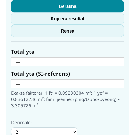
Beräkna
Kopiera resultat
Rensa
Total yta
Total yta (SI-referens)
Exakta faktorer: 1 ft² = 0.09290304 m²; 1 yd² =
0.83612736 m²; familjeenhet (ping/tsubo/pyeong) ≈
3.305785 m².
Decimaler