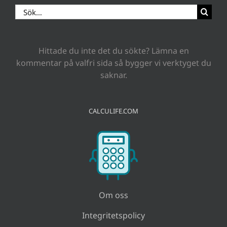
Sök
efter:
Hittade du inte det du sökte? Lämna en
kommentar på valfri sida så bygger vi verktyget du
saknar.
CALCULIFE.COM
Om oss
Integritetspolicy