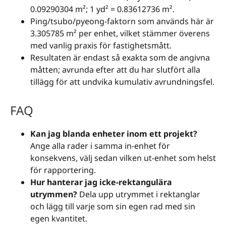
0.09290304 m²; 1 yd² = 0.83612736 m².
Ping/tsubo/pyeong-faktorn som används här är
3.305785 m² per enhet, vilket stämmer överens
med vanlig praxis för fastighetsmått.
Resultaten är endast så exakta som de angivna
måtten; avrunda efter att du har slutfört alla
tillägg för att undvika kumulativ avrundningsfel.
FAQ
Kan jag blanda enheter inom ett projekt?
Ange alla rader i samma in-enhet för
konsekvens, välj sedan vilken ut-enhet som helst
för rapportering.
Hur hanterar jag icke-rektangulära
utrymmen?
Dela upp utrymmet i rektanglar
och lägg till varje som sin egen rad med sin
egen kvantitet.