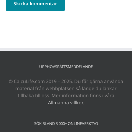
UPPHOVSRÄTTSMEDDELANDE
© CalcuLife.com 2019 – 2025. Du får gärna använda
material från webbplatsen så länge du länkar
tillbaka till oss. Mer information finns i våra
Allmänna villkor
.
SÖK BLAND 3 000+ ONLINEVERKTYG