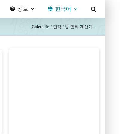
정보
한국어
CalcuLife
/
면적
/
방 면적 계산기...