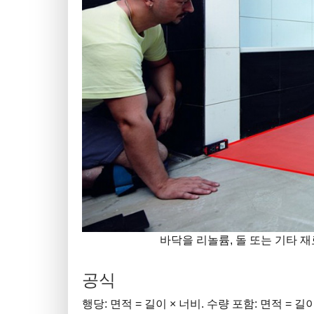
바닥을 리놀륨, 돌 또는 기타 
공식
행당: 면적 = 길이 × 너비. 수량 포함: 면적 = 길