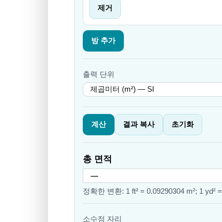
제거
방 추가
출력 단위
계산
결과 복사
초기화
총 면적
정확한 변환: 1 ft² = 0.09290304 m²; 1 yd² =
소수점 자리