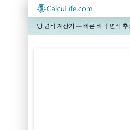
콘
텐
츠
로
방 면적 계산기 — 빠른 바닥 면적 추
건
너
뛰
기