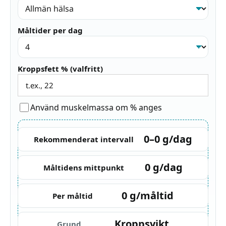
Måltider per dag
Kroppsfett % (valfritt)
Använd muskelmassa om % anges
0–0
g/dag
Rekommenderat intervall
0
g/dag
Måltidens mittpunkt
0
g/måltid
Per måltid
Kroppsvikt
Grund