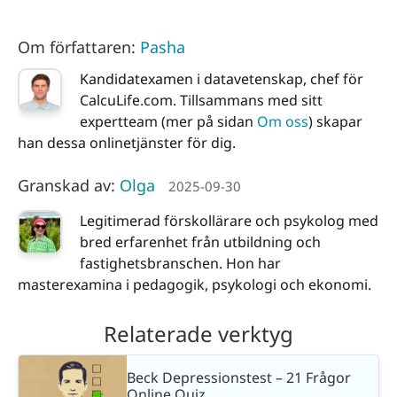
Om författaren:
Pasha
Kandidatexamen i datavetenskap, chef för
CalcuLife.com. Tillsammans med sitt
expertteam (mer på sidan
Om oss
) skapar
han dessa onlinetjänster för dig.
Granskad av:
Olga
2025-09-30
Legitimerad förskollärare och psykolog med
bred erfarenhet från utbildning och
fastighetsbranschen. Hon har
masterexamina i pedagogik, psykologi och ekonomi.
Relaterade verktyg
Beck Depressionstest – 21 Frågor
Online Quiz