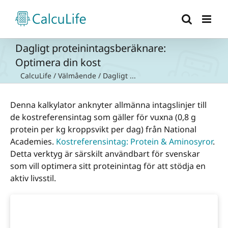
Fortsätt
till
innehållet
Dagligt proteinintagsberäknare:
Optimera din kost
CalcuLife
/
Välmående
/
Dagligt ...
Denna kalkylator anknyter allmänna intagslinjer till
de kostreferensintag som gäller för vuxna (0,8 g
protein per kg kroppsvikt per dag) från National
Academies.
Kostreferensintag: Protein & Aminosyror
.
Detta verktyg är särskilt användbart för svenskar
som vill optimera sitt proteinintag för att stödja en
aktiv livsstil.