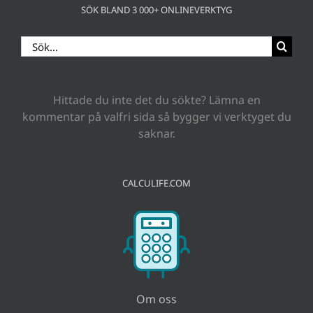
SÖK BLAND 3 000+ ONLINEVERKTYG
Sök
efter:
Hittade du inte det du sökte? Lämna en
kommentar på valfri sida så bygger vi verktyget du
saknar.
CALCULIFE.COM
Om oss