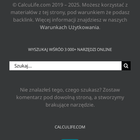
© CalcuLife.com 2019 – 2025. Możesz korzystać z
materiałów z tej strony, pod warunkiem że podasz
backlink. Więcej informacji znajdziesz w naszych
Warunkach Użytkowania
.
WYSZUKAJ WŚRÓD 3 000+ NARZĘDZI ONLINE
Szukaj
Nie znalazłeś tego, czego szukasz? Zostaw
komentarz pod dowolną stroną, a stworzymy
brakujące narzędzie.
CALCULIFE.COM