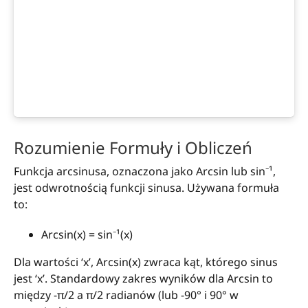
Rozumienie Formuły i Obliczeń
Funkcja arcsinusa, oznaczona jako Arcsin lub sin⁻¹,
jest odwrotnością funkcji sinusa. Używana formuła
to:
Arcsin(x) = sin⁻¹(x)
Dla wartości ‘x’, Arcsin(x) zwraca kąt, którego sinus
jest ‘x’. Standardowy zakres wyników dla Arcsin to
między -π/2 a π/2 radianów (lub -90° i 90° w