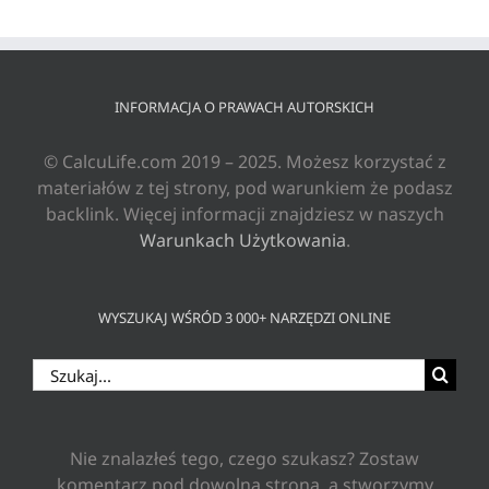
INFORMACJA O PRAWACH AUTORSKICH
© CalcuLife.com 2019 – 2025. Możesz korzystać z
materiałów z tej strony, pod warunkiem że podasz
backlink. Więcej informacji znajdziesz w naszych
Warunkach Użytkowania
.
WYSZUKAJ WŚRÓD 3 000+ NARZĘDZI ONLINE
Szukaj
Nie znalazłeś tego, czego szukasz? Zostaw
komentarz pod dowolną stroną, a stworzymy