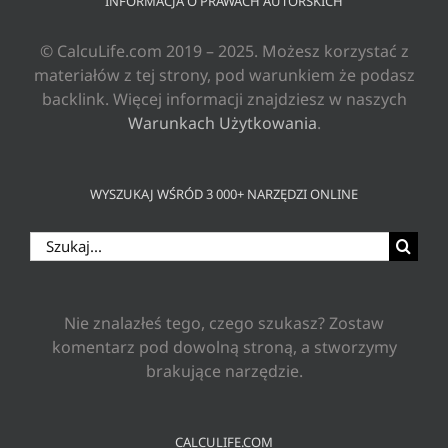
INFORMACJA O PRAWACH AUTORSKICH
© CalcuLife.com 2019 – 2025. Możesz korzystać z
materiałów z tej strony, pod warunkiem że podasz
backlink. Więcej informacji znajdziesz w naszych
Warunkach Użytkowania
.
WYSZUKAJ WŚRÓD 3 000+ NARZĘDZI ONLINE
Szukaj
Nie znalazłeś tego, czego szukasz? Zostaw
komentarz pod dowolną stroną, a stworzymy
brakujące narzędzie.
CALCULIFE.COM