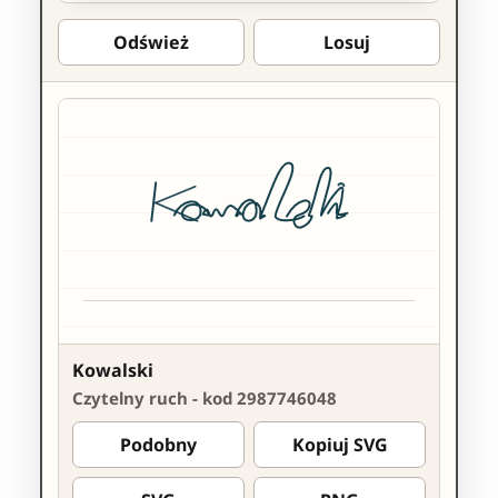
Odśwież
Losuj
Kowalski
Czytelny ruch - kod 2987746048
Podobny
Kopiuj SVG