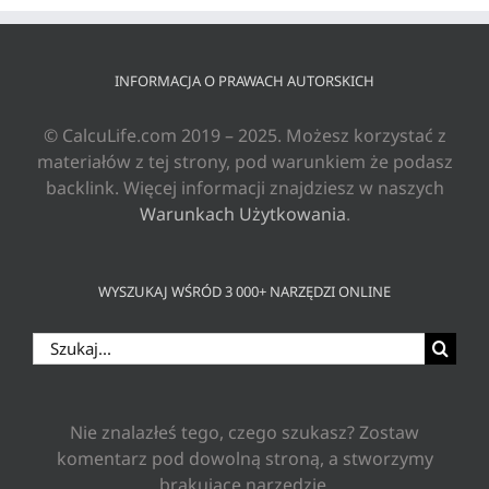
INFORMACJA O PRAWACH AUTORSKICH
© CalcuLife.com 2019 – 2025. Możesz korzystać z
materiałów z tej strony, pod warunkiem że podasz
backlink. Więcej informacji znajdziesz w naszych
Warunkach Użytkowania
.
WYSZUKAJ WŚRÓD 3 000+ NARZĘDZI ONLINE
Szukaj
Nie znalazłeś tego, czego szukasz? Zostaw
komentarz pod dowolną stroną, a stworzymy
brakujące narzędzie.