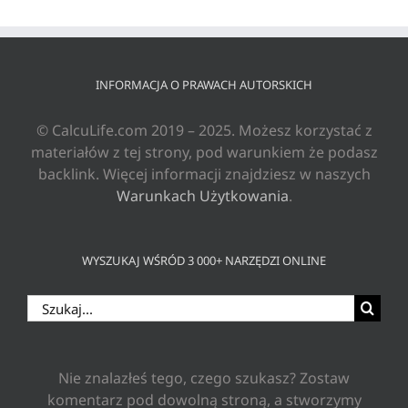
INFORMACJA O PRAWACH AUTORSKICH
© CalcuLife.com 2019 – 2025. Możesz korzystać z
materiałów z tej strony, pod warunkiem że podasz
backlink. Więcej informacji znajdziesz w naszych
Warunkach Użytkowania
.
WYSZUKAJ WŚRÓD 3 000+ NARZĘDZI ONLINE
Szukaj
Nie znalazłeś tego, czego szukasz? Zostaw
komentarz pod dowolną stroną, a stworzymy