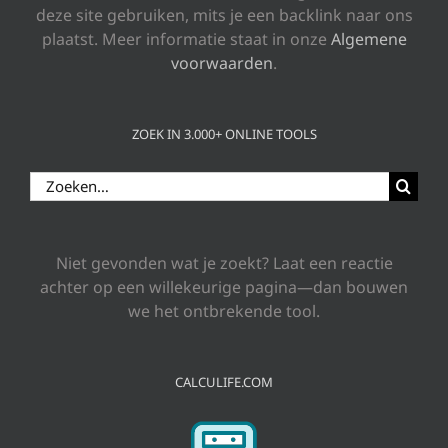
deze site gebruiken, mits je een backlink naar ons
plaatst. Meer informatie staat in onze
Algemene
voorwaarden
.
ZOEK IN 3.000+ ONLINE TOOLS
Zoeken
naar:
Niet gevonden wat je zoekt? Laat een reactie
achter op een willekeurige pagina—dan bouwen
we het ontbrekende tool.
CALCULIFE.COM