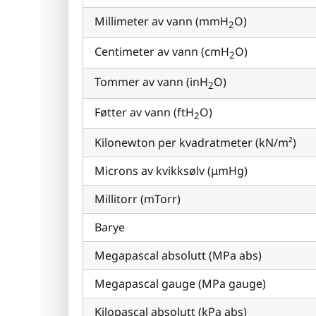
Millimeter av vann (mmH
O)
2
Centimeter av vann (cmH
O)
2
Tommer av vann (inH
O)
2
Føtter av vann (ftH
O)
2
Kilonewton per kvadratmeter (kN/m²)
Microns av kvikksølv (μmHg)
Millitorr (mTorr)
Barye
Megapascal absolutt (MPa abs)
Megapascal gauge (MPa gauge)
Kilopascal absolutt (kPa abs)