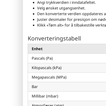
Angi trykkverdien i inndatafeltet.
Velg ønsket utgangsenhet.
Den konverterte verdien oppdateres 
Juster desimaler for presisjon om nød
Klikk «Tøm alt» for å tilbakestille verkt
Konverteringstabell
Enhet
Pascals (Pa)
Kilopascals (kPa)
Megapascals (MPa)
Bar
Millibar (mbar)
Atmosfærer (atm)