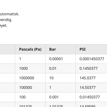
automatisk.
vendig.
øyet.
Pascals (Pa)
Bar
PSI
1
0.00001
0.0001450377
1000
0.01
0.1450377
1000000
10
145.0377
100000
1
14.50377
100
0.001
0.01450377
101325
1.01325
14.69595