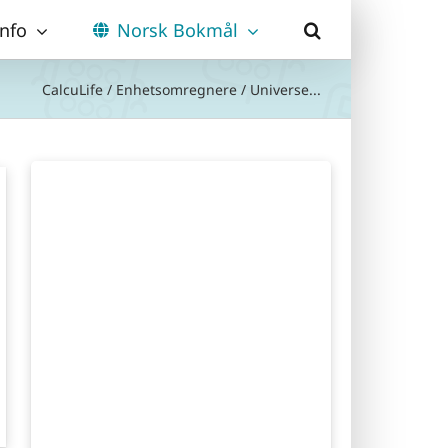
Info
Norsk Bokmål
CalcuLife
/
Enhetsomregnere
/
Universe...