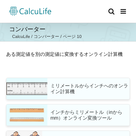
Skip
to
content
コンバーター
CalcuLife
/
コンバーター
/
ページ 10
ある測定値を別の測定値に変換するオンライン計算機
ミリメートルからインチへのオンラ
イン計算機
インチからミリメートル（inから
mm）オンライン変換ツール