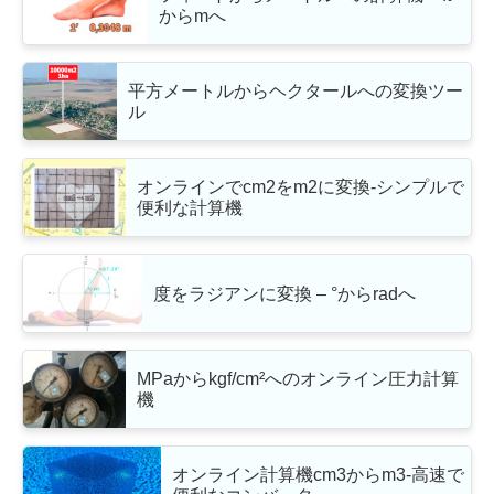
からmへ
平方メートルからヘクタールへの変換ツー
ル
オンラインでcm2をm2に変換-シンプルで
便利な計算機
度をラジアンに変換 – °からradへ
MPaからkgf/cm²へのオンライン圧力計算
機
オンライン計算機cm3からm3-高速で