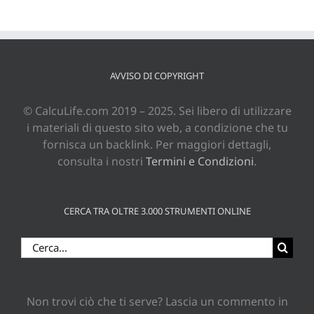
AVVISO DI COPYRIGHT
© CalcuLife.com 2019 – 2025. Sei libero di utilizzare
i materiali di questo sito web, a condizione che tu
fornisca un backlink. Per maggiori dettagli,
consulta i nostri
Termini e Condizioni
.
CERCA TRA OLTRE 3.000 STRUMENTI ONLINE
Cerca
per:
Non trovi ciò che ti serve? Lascia un commento in