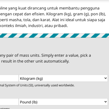
online yang kuat dirancang untuk membantu pengguna
an cepat dan efisien. Kilogram (kg), gram (g), pon (lb),
ti masha, tola, dan karat. Alat ini ideal untuk siapa saja
nteks ilmiah, industri, atau pribadi.
ny pair of mass units. Simply enter a value, pick a
 result in the other unit automatically.
nal System of Units (SI), universally used worldwide.
systems.