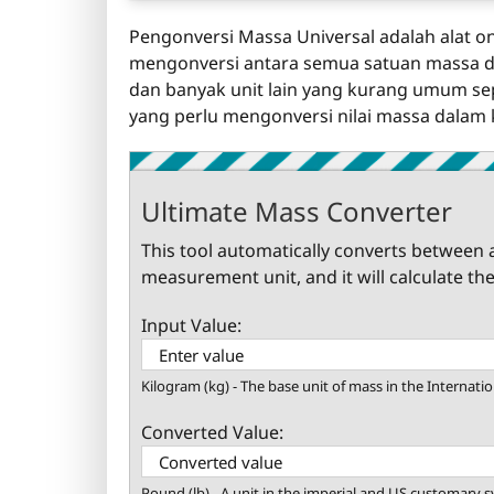
Pengonversi Massa Universal adalah alat 
mengonversi antara semua satuan massa deng
dan banyak unit lain yang kurang umum seper
yang perlu mengonversi nilai massa dalam ko
Ultimate Mass Converter
This tool automatically converts between a
measurement unit, and it will calculate the
Input Value:
Kilogram (kg) - The base unit of mass in the Internatio
Converted Value:
Pound (lb) - A unit in the imperial and US customary 