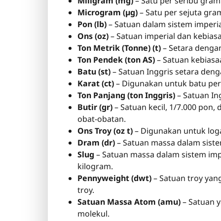
Miligram (mg)
– Satu per seribu gram
Microgram (µg)
– Satu per sejuta gra
Pon (lb)
– Satuan dalam sistem imperia
Ons (oz)
– Satuan imperial dan kebias
Ton Metrik (Tonne) (t)
– Setara dengan
Ton Pendek (ton AS)
– Satuan kebiasa
Batu (st)
– Satuan Inggris setara deng
Karat (ct)
– Digunakan untuk batu per
Ton Panjang (ton Inggris)
– Satuan In
Butir (gr)
– Satuan kecil, 1/7.000 pon,
obat-obatan.
Ons Troy (oz t)
– Digunakan untuk loga
Dram (dr)
– Satuan massa dalam siste
Slug
– Satuan massa dalam sistem impe
kilogram.
Pennyweight (dwt)
– Satuan troy yan
troy.
Satuan Massa Atom (amu)
– Satuan 
molekul.