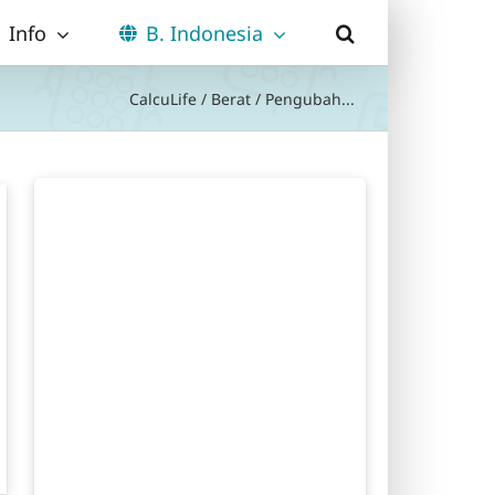
Info
B. Indonesia
CalcuLife
/
Berat
/
Pengubah...