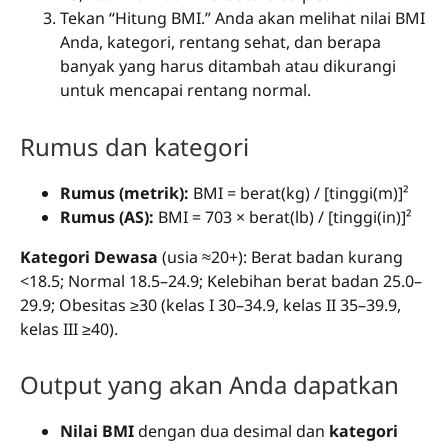
Tekan “Hitung BMI.” Anda akan melihat nilai BMI
Anda, kategori, rentang sehat, dan berapa
banyak yang harus ditambah atau dikurangi
untuk mencapai rentang normal.
Rumus dan kategori
Rumus (metrik):
BMI = berat(kg) / [tinggi(m)]²
Rumus (AS):
BMI = 703 × berat(lb) / [tinggi(in)]²
Kategori Dewasa
(usia ≈20+): Berat badan kurang
<18.5; Normal 18.5–24.9; Kelebihan berat badan 25.0–
29.9; Obesitas ≥30 (kelas I 30–34.9, kelas II 35–39.9,
kelas III ≥40).
Output yang akan Anda dapatkan
Nilai BMI
dengan dua desimal dan
kategori