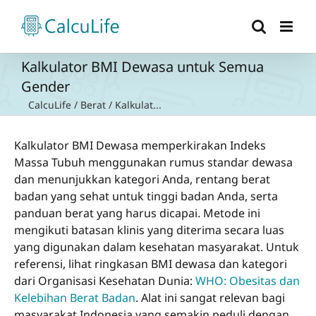
Skip
to
content
Kalkulator BMI Dewasa untuk Semua
Gender
CalcuLife
/
Berat
/
Kalkulat...
Kalkulator BMI Dewasa memperkirakan Indeks
Massa Tubuh menggunakan rumus standar dewasa
dan menunjukkan kategori Anda, rentang berat
badan yang sehat untuk tinggi badan Anda, serta
panduan berat yang harus dicapai. Metode ini
mengikuti batasan klinis yang diterima secara luas
yang digunakan dalam kesehatan masyarakat. Untuk
referensi, lihat ringkasan BMI dewasa dan kategori
dari Organisasi Kesehatan Dunia:
WHO: Obesitas dan
Kelebihan Berat Badan
. Alat ini sangat relevan bagi
masyarakat Indonesia yang semakin peduli dengan