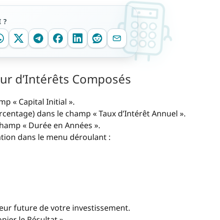
 ?
eur d’Intérêts Composés
p « Capital Initial ».
urcentage) dans le champ « Taux d’Intérêt Annuel ».
champ « Durée en Années ».
ation dans le menu déroulant :
aleur future de votre investissement.
pier le Résultat ».