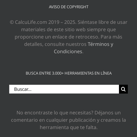
AVISO DE COPYRIGHT
© CalcuLife.com 2019 – 2025. Siéntase libre de usar
materiales de este sitio web siempre que
proporcione un enlace de retroceso. Para más
detalles, consulte nuestros
Términos y
Condiciones
.
BUSCA ENTRE 3.000+ HERRAMIENTAS EN LÍNEA
Buscar:
No encontraste lo que necesitas? Déjanos un
comentario en cualquier publicación y creamos la
herramienta que te falta.