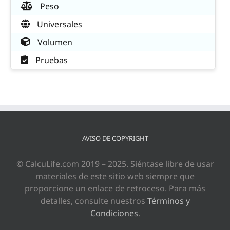
Peso
Universales
Volumen
Pruebas
AVISO DE COPYRIGHT
© CalcuLife.com 2019 – 2025. Siéntase libre de usar
materiales de este sitio web siempre que
proporcione un enlace de retroceso. Para más
detalles, consulte nuestros
Términos y
Condiciones
.