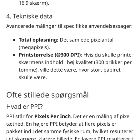
16:9 skærm).
4. Tekniske data
Avancerede målinger til specifikke anvendelsessager:
Total opløsning:
Det samlede pixelantal
(megapixels).
Printstørrelse (@300 DPI):
Hvis du skulle printe
skærmens indhold i høj kvalitet (300 prikker per
tomme), ville dette være, hvor stort papiret
skulle være.
Ofte stillede spørgsmål
Hvad er PPI?
PPI står for
Pixels Per Inch
. Det er en måling af pixel
tæthed. En højere PPI betyder, at flere pixels er
pakket ind i det samme fysiske rum, hvilket resulterer
i et skarpere, klarere billede. En lavere PPI resulterer i