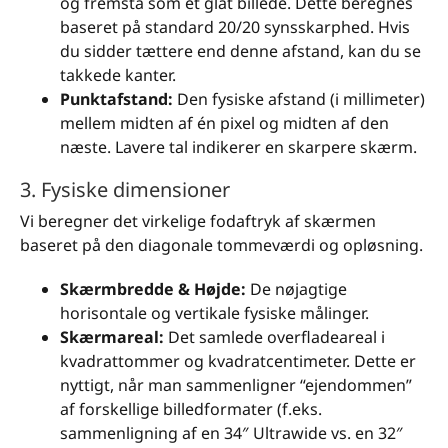
og fremstå som et glat billede. Dette beregnes
baseret på standard 20/20 synsskarphed. Hvis
du sidder tættere end denne afstand, kan du se
takkede kanter.
Punktafstand:
Den fysiske afstand (i millimeter)
mellem midten af én pixel og midten af den
næste. Lavere tal indikerer en skarpere skærm.
3. Fysiske dimensioner
Vi beregner det virkelige fodaftryk af skærmen
baseret på den diagonale tommeværdi og opløsning.
Skærmbredde & Højde:
De nøjagtige
horisontale og vertikale fysiske målinger.
Skærmareal:
Det samlede overfladeareal i
kvadrattommer og kvadratcentimeter. Dette er
nyttigt, når man sammenligner “ejendommen”
af forskellige billedformater (f.eks.
sammenligning af en 34″ Ultrawide vs. en 32″