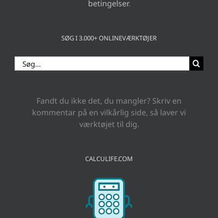
betingelser
.
SØG I 3.000+ ONLINEVÆRKTØJER
Søg
efter:
Fandt du ikke det, du mangler? Skriv en
kommentar på en vilkårlig side, så laver vi
værktøjet til dig.
CALCULIFE.COM