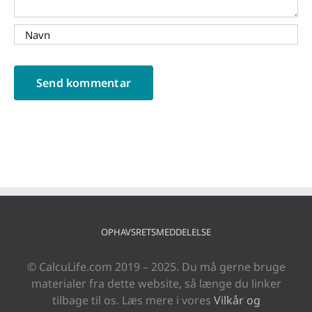
OPHAVSRETSMEDDELELSE
© CalcuLife.com 2019 – 2025. Du må gerne bruge
materialer fra dette website, så længe du linker
tilbage til os. Læs mere i vores
Vilkår og