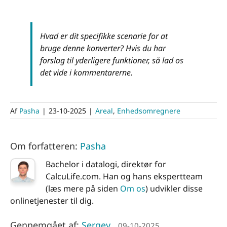
Hvad er dit specifikke scenarie for at
bruge denne konverter? Hvis du har
forslag til yderligere funktioner, så lad os
det vide i kommentarerne.
Af
Pasha
|
23-10-2025
|
Areal
,
Enhedsomregnere
Om forfatteren:
Pasha
Bachelor i datalogi, direktør for
CalcuLife.com. Han og hans ekspertteam
(læs mere på siden
Om os
) udvikler disse
onlinetjenester til dig.
Gennemgået af:
Sergey
09-10-2025