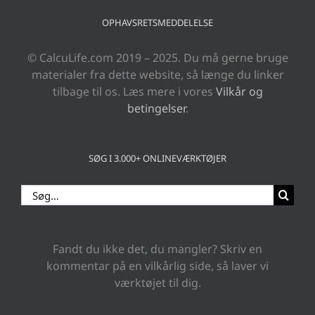
OPHAVSRETSMEDDELELSE
© CalcuLife.com 2019 – 2025. Du må gerne bruge
materialer fra dette website, så længe du linker
tilbage til os. Læs mere i vores
Vilkår og
betingelser
.
SØG I 3.000+ ONLINEVÆRKTØJER
Søg
efter:
Fandt du ikke det, du mangler? Skriv en
kommentar på en vilkårlig side, så laver vi
værktøjet til dig.