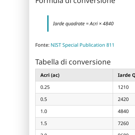
Formula di conversione
Iarde quadrate = Acri × 4840
Fonte:
NIST Special Publication 811
Tabella di conversione
Acri (ac)
Iarde 
0.25
1210
0.5
2420
1.0
4840
1.5
7260