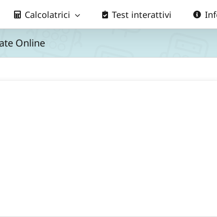
Calcolatrici
Test interattivi
In
rate Online