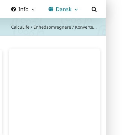
Info
Dansk
CalcuLife
/
Enhedsomregnere
/
Konverte...