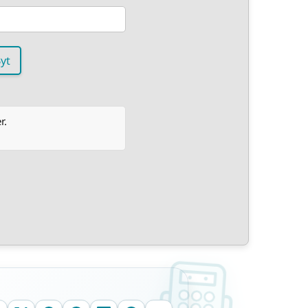
yt
r.