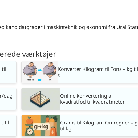
ed kandidatgrader i maskinteknik og økonomi fra Ural Stat
terede værktøjer
til
Konverter Kilogram til Tons – kg til
t
r/dag
Online konvertering af
kvadratfod til kvadratmeter
t til
Grams til Kilogram Omregner – g
til kg