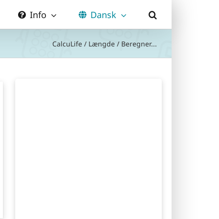
Info
Dansk
CalcuLife
/
Længde
/
Beregner...