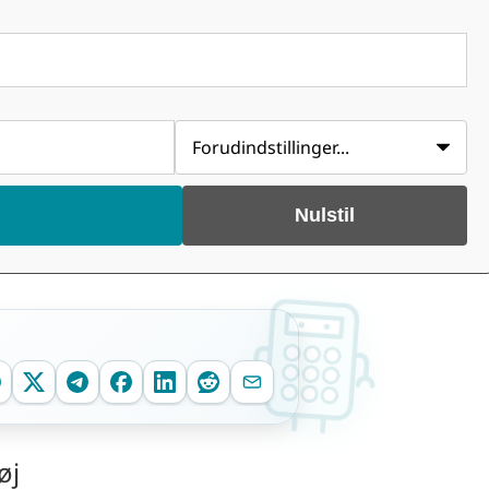
Nulstil
øj