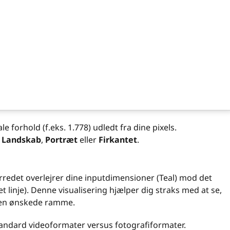
e forhold (f.eks. 1.778) udledt fra dine pixels.
m
Landskab
,
Portræt
eller
Firkantet
.
ærredet overlejrer dine inputdimensioner (Teal) mod det
 linje). Denne visualisering hjælper dig straks med at se,
l den ønskede ramme.
andard videoformater versus fotografiformater.