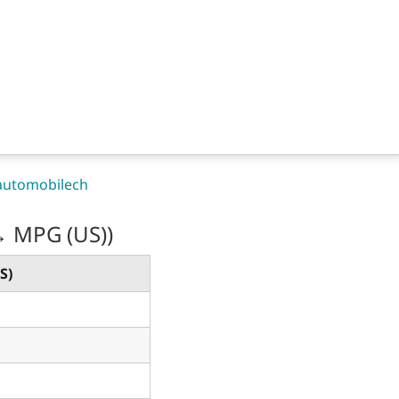
 automobilech
→ MPG (US))
S)