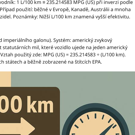
vodník: 1 L/100 km ≡ 235.214583 MPG (US) při inverzi podle
L. Případ použití: běžné v Evropě, Kanadě, Austrálii a mnoha
ozidel. Poznámky: Nižší L/100 km znamená vyšší efektivitu.
d imperiálního galonu). Systém: americký zvykový
t statutárních mil, které vozidlo ujede na jeden americký
 Vztah použitý zde: MPG (US) = 235.214583 ÷ (L/100 km).
ch státech a běžně zobrazené na štítcích EPA.