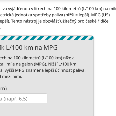
liva vyjádřenou v litrech na 100 kilometrů (L/100 km) na míl
trická jednotka spotřeby paliva (nižší = lepší). MPG (US)
epší). Tento nástroj je obzvlášť užitečný pro české řidiče,
.
ík L/100 km na MPG
rech na 100 kilometrů (L/100 km) níže a
kali míle na galon (MPG). Nižší L/100 km
a, vyšší MPG znamená lepší účinnost paliva.
 mezi nimi.
km)