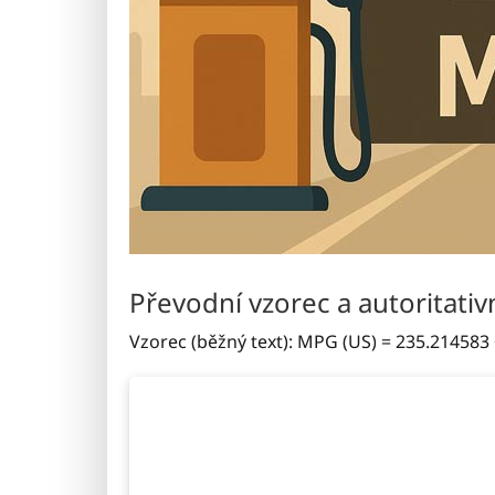
Převodní vzorec a autoritativn
Vzorec (běžný text): MPG (US) = 235.214583 