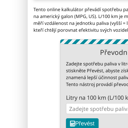
Tento online kalkulátor převádí spotřebu pa
na americký galon (MPG, US). L/100 km je me
měří vzdálenost na jednotku paliva (vyšší = l
kteří chtějí porovnat efektivitu svých vozidel
Převodn
Zadejte spotřebu paliva v lit
stiskněte Převést, abyste zís
znamená lepší účinnost paliv
Tento nástroj provádí převod
Litry na 100 km (L/100 
Převést