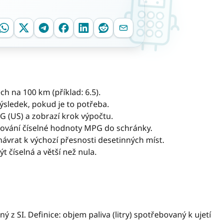
ch na 100 km (příklad: 6.5).
ýsledek, pokud je to potřeba.
G (US) a zobrazí krok výpočtu.
rování číselné hodnoty MPG do schránky.
návrat k výchozí přesnosti desetinných míst.
 číselná a větší než nula.
 z SI. Definice: objem paliva (litry) spotřebovaný k ujetí