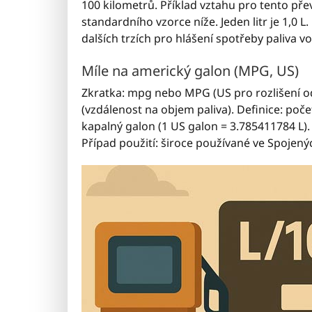
100 kilometrů. Příklad vztahu pro tento pře
standardního vzorce níže. Jeden litr je 1,0 
dalších trzích pro hlášení spotřeby paliva v
Míle na americký galon (MPG, US)
Zkratka: mpg nebo MPG (US pro rozlišení o
(vzdálenost na objem paliva). Definice: poče
kapalný galon (1 US galon = 3.785411784 L).
Případ použití: široce používané ve Spojený