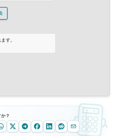
換
れます。
すか？