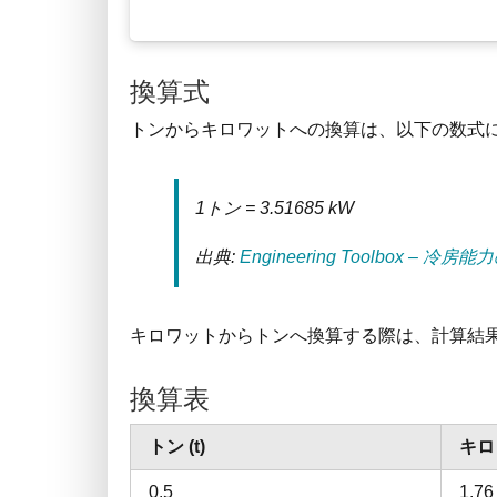
換算式
トンからキロワットへの換算は、以下の数式
1トン = 3.51685 kW
出典:
Engineering Toolbox – 冷房
キロワットからトンへ換算する際は、計算結果を
換算表
トン (t)
キロ
0.5
1.76