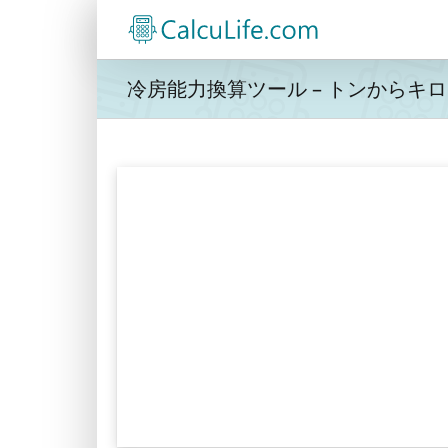
Skip
to
content
冷房能力換算ツール – トンからキロワ