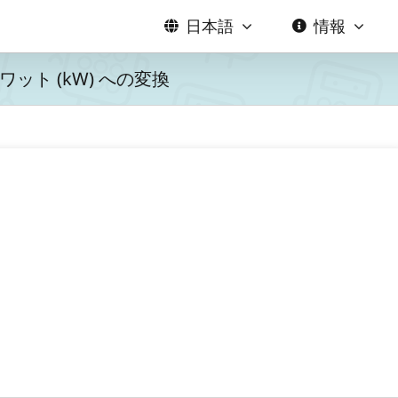
日本語
情報
ット (kW) への変換