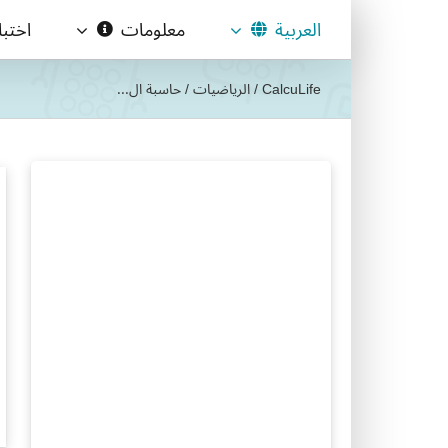
Ski
العربية
معلومات
اختب
t
conten
CalcuLife
/
الرياضيات
/
حاسبة ال...