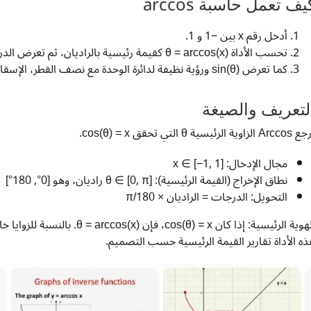
يف تعمل حاسبة arccos
أدخل رقم x بين −1 و 1.
تحسب الأداة θ = arccos(x) كقيمة رئيسية بالراديان، ثم تعرض الدرجات أيضًا.
كما تعرض sin(θ) ورؤية نظيفة لدائرة الوحدة مع نصف القطر، الإسقاطات، والنقطة.
لتعريف والصيغة
A الزاوية الرئيسية θ التي تحقق cos(θ) = x.
مجال الإدخال: x ∈ [−1, 1]
نطاق الإخراج (القيمة الرئيسية): θ ∈ [0, π] راديان، وهو [0°, 180°]
التحويل: الدرجات = الراديان × 180/π
ذه الأداة تقارير القيمة الرئيسية حسب التصميم.