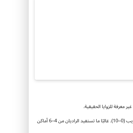
الأماكن العشرية: استخدم التحكم في “الأماكن العشرية” لتحديد التقريب (0–10). غالبًا ما تستفيد الراديان من 4–6 أماكن