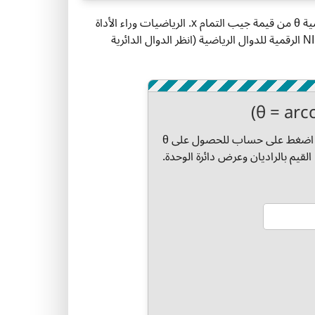
استخدم حاسبة Arccos (جيب التمام العكسي) للحصول على الزاوية الرئيسية θ من قيمة جيب التمام x. الرياضيات وراء الأداة
تتبع التعريف القياسي للدوال الدائرية العكسية كما هو موثق في مكتبة NIST الرقمية للدوال الرياضية (انظر الدوال الدائرية
أدخل قيمة جيب التمام x في النطاق من −1 إلى 1، ثم اضغط على حساب للحصول على θ
لقيم بالراديان وعرض دائرة الوحدة.