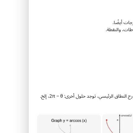
الهوية الرئيسية: إذا كان cos(θ) = x، فإن θ = arccos(x). بالنسبة للزوايا خارج النطاق الرئيسي، توجد حلول أخرى: 2π − θ، إلخ.