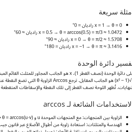
مثلة سريعة
x = 1 → θ = 0 راديان = 0°
x = 0.5 → θ = arccos(0.5) = π/3 ≈ 1.0472 راديان ≈ 60°
x = 0 → θ = π/2 ≈ 1.5708 راديان ≈ 90°
x = −1 → θ = π ≈ 3.1416 راديان = 180°
فسير دائرة الوحدة
على دائرة الوحدة (نصف القطر 1)، x هو الجانب المجاور
لنهايات. تُظهر اللوحة نصف القطر إلى تلك النقطة والإسقاطات المتقطعة ع
لاستخدامات الشائعة لـ arccos
الزاوية بين المتجهات: مع المتجهات الموحدة u و v، u·v = cos(θ) ⇒ θ = arccos(u·v).
الهندسة والمثلثات: استعادة زاوية من أطوال الأضلاع عبر قانون جيب 
الروبوتات والرسوميات ثلاثية الأبعاد: تحويل نواتج الضرب النقطي إلى