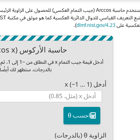
لعكسية على
dlmf.nist.gov/4.23
).
حاسبة الأركوس (θ = arccos x)
بالدرجات. ستظهر لك أيضًا ا
أدخل x (−1 … 1)
احسب θ
الزاوية θ (بالدرجات)