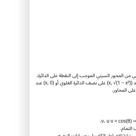
 للمثلث القائم المبني من المحور السيني الموجب إلى النقطة على الدائرة،
و√(1 − x²) هو الجانب المقابل. ترجع Arccos الزاوية θ التي تضع النقطة عند (x, √(1 − x²)) على نصف الدائرة العلوي أو (x, 0) عند
لى المحاور.
التمام.
 زوايا للإضاءة، الكاميرا، وحسابات الوضع.