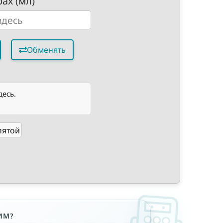
ах (мл)
Обменять
десь.
пятой
ИМ?