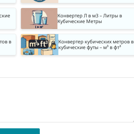
еские
Конвертер Л в м3 – Литры в
Кубические Метры
тов в
Конвертер кубических метров в
кубические футы – м³ в фт³