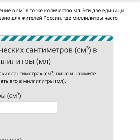
ние в см³ в то же количество мл. Эти две единицы
зно для жителей России, где миллилитры часто
еских сантиметров (см³) в
ллилитры (мл)
ских сантиметрах (см³) ниже и нажмите
ать его в миллилитры (мл).
ы (см³)