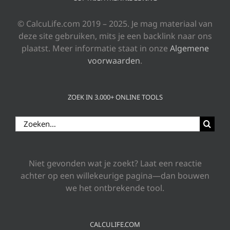
© CalcuLife.com 2019 – 2025. Je mag materiaal van
deze site gebruiken, mits je een backlink naar ons
plaatst. Meer informatie staat in onze
Algemene
voorwaarden
.
ZOEK IN 3.000+ ONLINE TOOLS
Zoeken
naar:
Niet gevonden wat je zoekt? Laat een reactie
achter op een willekeurige pagina—dan bouwen
we het ontbrekende tool.
CALCULIFE.COM