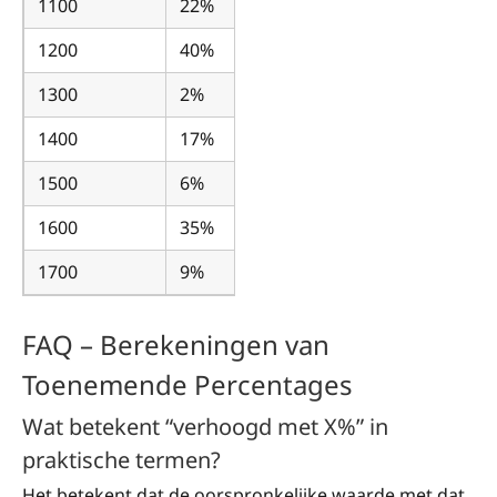
1100
22%
1342
1200
40%
1680
1300
2%
1326
1400
17%
1638
1500
6%
1590
1600
35%
2160
1700
9%
1853
FAQ – Berekeningen van
Toenemende Percentages
Wat betekent “verhoogd met X%” in
praktische termen?
Het betekent dat de oorspronkelijke waarde met dat