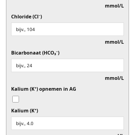
mmol/L
Chloride (Cl⁻)
mmol/L
Bicarbonaat (HCO₃⁻)
mmol/L
Kalium (K⁺) opnemen in AG
Kalium (K⁺)