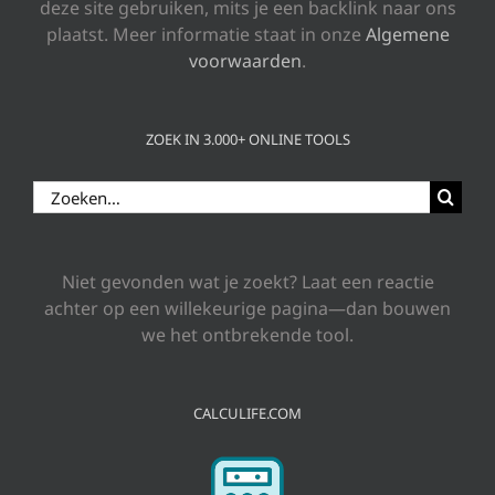
deze site gebruiken, mits je een backlink naar ons
plaatst. Meer informatie staat in onze
Algemene
voorwaarden
.
ZOEK IN 3.000+ ONLINE TOOLS
Zoeken
naar:
Niet gevonden wat je zoekt? Laat een reactie
achter op een willekeurige pagina—dan bouwen
we het ontbrekende tool.
CALCULIFE.COM