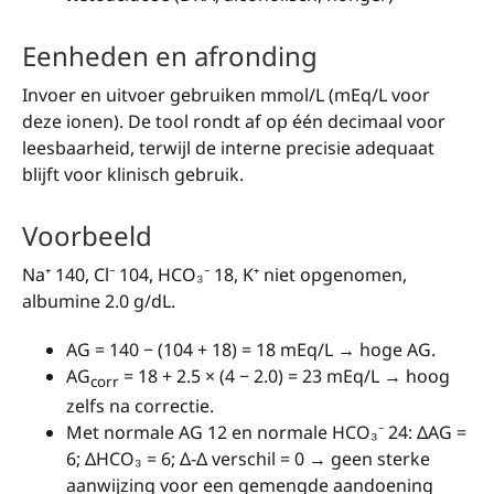
Eenheden en afronding
Invoer en uitvoer gebruiken mmol/L (mEq/L voor
deze ionen). De tool rondt af op één decimaal voor
leesbaarheid, terwijl de interne precisie adequaat
blijft voor klinisch gebruik.
Voorbeeld
Na⁺ 140, Cl⁻ 104, HCO₃⁻ 18, K⁺ niet opgenomen,
albumine 2.0 g/dL.
AG = 140 − (104 + 18) = 18 mEq/L → hoge AG.
AG
= 18 + 2.5 × (4 − 2.0) = 23 mEq/L → hoog
corr
zelfs na correctie.
Met normale AG 12 en normale HCO₃⁻ 24: ΔAG =
6; ΔHCO₃ = 6; Δ-Δ verschil = 0 → geen sterke
aanwijzing voor een gemengde aandoening