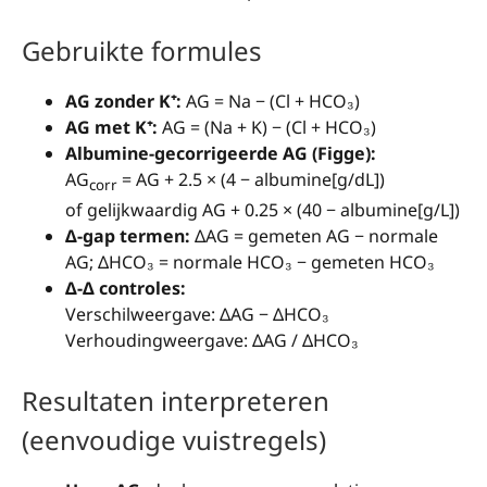
Gebruikte formules
AG zonder K⁺:
AG = Na − (Cl + HCO₃)
AG met K⁺:
AG = (Na + K) − (Cl + HCO₃)
Albumine-gecorrigeerde AG (Figge):
AG
= AG + 2.5 × (4 − albumine[g/dL])
corr
of gelijkwaardig AG + 0.25 × (40 − albumine[g/L])
Δ-gap termen:
ΔAG = gemeten AG − normale
AG; ΔHCO₃ = normale HCO₃ − gemeten HCO₃
Δ-Δ controles:
Verschilweergave: ΔAG − ΔHCO₃
Verhoudingweergave: ΔAG / ΔHCO₃
Resultaten interpreteren
(eenvoudige vuistregels)