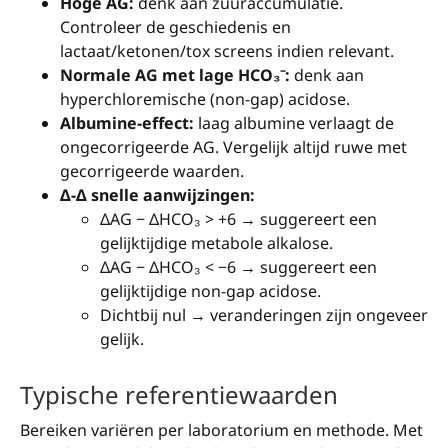
Hoge AG:
denk aan zuuraccumulatie.
Controleer de geschiedenis en
lactaat/ketonen/tox screens indien relevant.
Normale AG met lage HCO₃⁻:
denk aan
hyperchloremische (non-gap) acidose.
Albumine-effect:
laag albumine verlaagt de
ongecorrigeerde AG. Vergelijk altijd ruwe met
gecorrigeerde waarden.
Δ-Δ snelle aanwijzingen:
ΔAG − ΔHCO₃ > +6 → suggereert een
gelijktijdige metabole alkalose.
ΔAG − ΔHCO₃ < −6 → suggereert een
gelijktijdige non-gap acidose.
Dichtbij nul → veranderingen zijn ongeveer
gelijk.
Typische referentiewaarden
Bereiken variëren per laboratorium en methode. Met