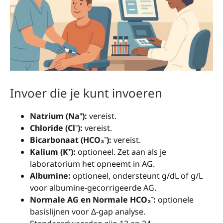
Invoer die je kunt invoeren
Natrium (Na⁺):
vereist.
Chloride (Cl⁻):
vereist.
Bicarbonaat (HCO₃⁻):
vereist.
Kalium (K⁺):
optioneel. Zet aan als je
laboratorium het opneemt in AG.
Albumine:
optioneel, ondersteunt g/dL of g/L
voor albumine-gecorrigeerde AG.
Normale AG en Normale HCO₃⁻:
optionele
basislijnen voor Δ-gap analyse.