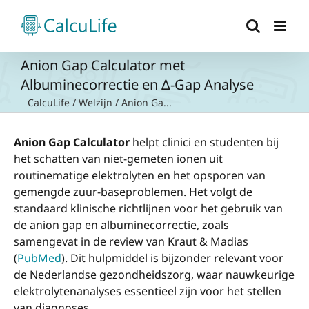
Ga
naar
inhoud
Anion Gap Calculator met
Albuminecorrectie en Δ-Gap Analyse
CalcuLife
/
Welzijn
/
Anion Ga...
Anion Gap Calculator
helpt clinici en studenten bij
het schatten van niet-gemeten ionen uit
routinematige elektrolyten en het opsporen van
gemengde zuur-baseproblemen. Het volgt de
standaard klinische richtlijnen voor het gebruik van
de anion gap en albuminecorrectie, zoals
samengevat in de review van Kraut & Madias
(
PubMed
). Dit hulpmiddel is bijzonder relevant voor
de Nederlandse gezondheidszorg, waar nauwkeurige
elektrolytenanalyses essentieel zijn voor het stellen
van diagnoses.