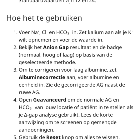
Standaardwaarden zijn 12 en 24.
Hoe het te gebruiken
Voer Na⁺, Cl⁻ en HCO₃⁻ in. Zet kalium aan als je K⁺
wilt opnemen en voer de waarde in.
Bekijk het
Anion Gap
resultaat en de badge
(normaal, hoog of laag) op basis van de
geselecteerde methode.
Om te corrigeren voor laag albumine, zet
Albuminecorrectie
aan, voer albumine en
eenheid in. Zie de gecorrigeerde AG naast de
ruwe AG.
Open
Geavanceerd
om de normale AG en
HCO₃⁻ van jouw locatie of patiënt in te stellen als
je Δ-gap analyse gebruikt. Lees de korte
aanwijzing om te screenen op gemengde
aandoeningen.
Gebruik de
Reset
knop om alles te wissen.