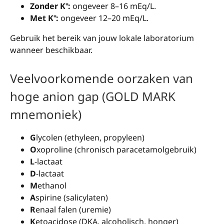
Zonder K⁺:
ongeveer 8–16 mEq/L.
Met K⁺:
ongeveer 12–20 mEq/L.
Gebruik het bereik van jouw lokale laboratorium
wanneer beschikbaar.
Veelvoorkomende oorzaken van
hoge anion gap (GOLD MARK
mnemoniek)
G
lycolen (ethyleen, propyleen)
O
xoproline (chronisch paracetamolgebruik)
L
-lactaat
D
-lactaat
M
ethanol
A
spirine (salicylaten)
R
enaal falen (uremie)
K
etoacidose (DKA, alcoholisch, honger)