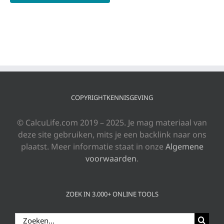
COPYRIGHTKENNISGEVING
© CalcuLife.com 2019 – 2025. Je mag materiaal van
deze site gebruiken, mits je een backlink naar ons
plaatst. Meer informatie staat in onze
Algemene
voorwaarden
.
ZOEK IN 3.000+ ONLINE TOOLS
Zoeken