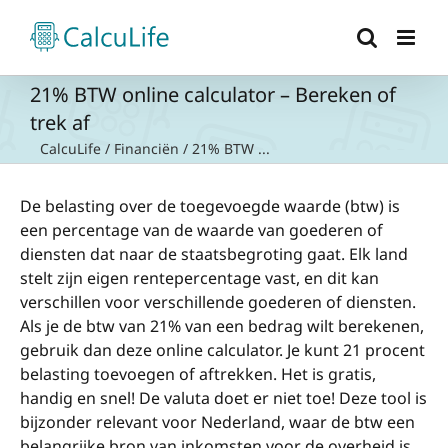
Ga
naar
inhoud
21% BTW online calculator – Bereken of
trek af
CalcuLife
/
Financiën
/
21% BTW ...
De belasting over de toegevoegde waarde (btw) is
een percentage van de waarde van goederen of
diensten dat naar de staatsbegroting gaat. Elk land
stelt zijn eigen rentepercentage vast, en dit kan
verschillen voor verschillende goederen of diensten.
Als je de btw van 21% van een bedrag wilt berekenen,
gebruik dan deze online calculator. Je kunt 21 procent
belasting toevoegen of aftrekken. Het is gratis,
handig en snel! De valuta doet er niet toe! Deze tool is
bijzonder relevant voor Nederland, waar de btw een
belangrijke bron van inkomsten voor de overheid is.