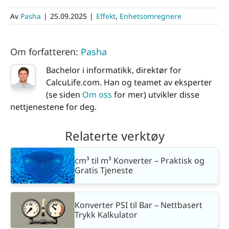
Av
Pasha
|
25.09.2025
|
Effekt
,
Enhetsomregnere
Om forfatteren:
Pasha
Bachelor i informatikk, direktør for
CalcuLife.com. Han og teamet av eksperter
(se siden
Om oss
for mer) utvikler disse
nettjenestene for deg.
Relaterte verktøy
cm³ til m³ Konverter – Praktisk og
Gratis Tjeneste
Konverter PSI til Bar – Nettbasert
Trykk Kalkulator