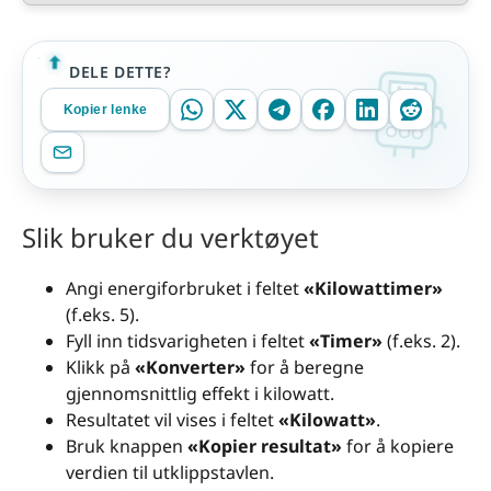
DELE DETTE?
Kopier lenke
Slik bruker du verktøyet
Angi energiforbruket i feltet
«Kilowattimer»
(f.eks. 5).
Fyll inn tidsvarigheten i feltet
«Timer»
(f.eks. 2).
Klikk på
«Konverter»
for å beregne
gjennomsnittlig effekt i kilowatt.
Resultatet vil vises i feltet
«Kilowatt»
.
Bruk knappen
«Kopier resultat»
for å kopiere
verdien til utklippstavlen.