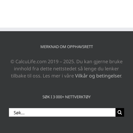
MERKNAD OM OPPHAVSRETT
© CalcuLife.com 2019 – 2025. Du kan gjerne bruke
innhold fra dette nettstedet så lenge du lenker
tilbake til oss. Les mer i våre
Vilkår og betingelser
.
SØK I 3 000+ NETTVERKTØY
Search
for: