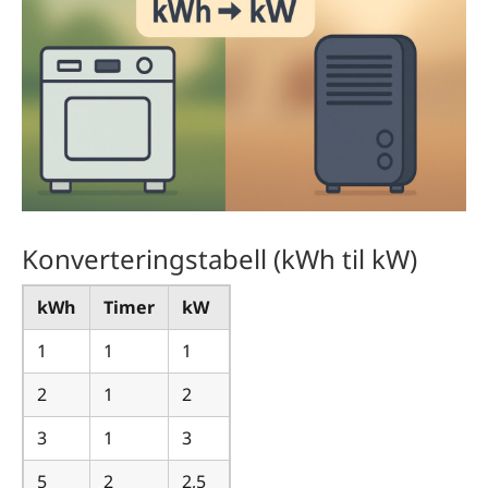
Konverteringstabell (kWh til kW)
kWh
Timer
kW
1
1
1
2
1
2
3
1
3
5
2
2,5