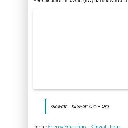
Per calcolare i kilowatt (kW) dai kilowattora 
Kilowatt = Kilowatt-Ore ÷ Ore
Fonte:
Energy Education – Kilowatt-hour