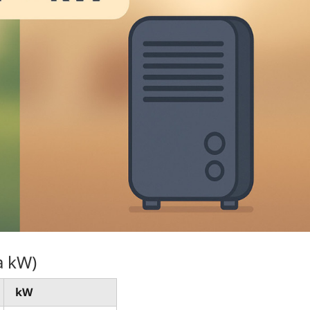
a kW)
kW