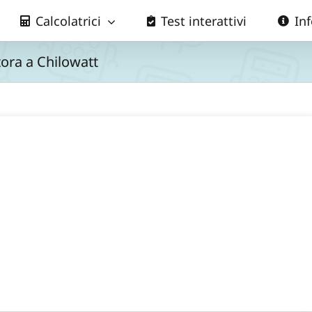
Calcolatrici
Test interattivi
In
ora a Chilowatt