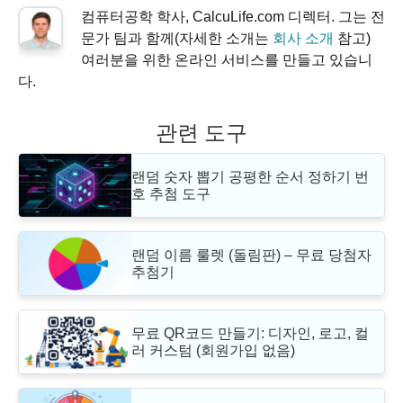
컴퓨터공학 학사, CalcuLife.com 디렉터. 그는 전
문가 팀과 함께(자세한 소개는
회사 소개
참고)
여러분을 위한 온라인 서비스를 만들고 있습니
다.
관련 도구
랜덤 숫자 뽑기 공평한 순서 정하기 번
호 추첨 도구
랜덤 이름 룰렛 (돌림판) – 무료 당첨자
추첨기
무료 QR코드 만들기: 디자인, 로고, 컬
러 커스텀 (회원가입 없음)