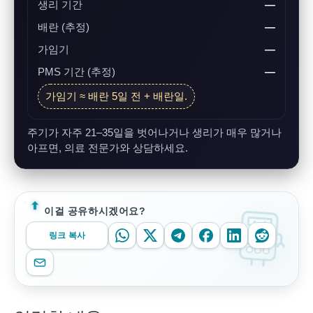
생리 기간
—
배란 (추정)
—
가임기
—
PMS 기간 (추정)
—
가임기 ≈ 배란 5일 전 + 배란일.
주기가 자주 21–35일을 벗어나거나 생리가 매우 많거나
아프면, 의료 전문가와 상담하세요.
이걸 공유하시겠어요?
링크 복사