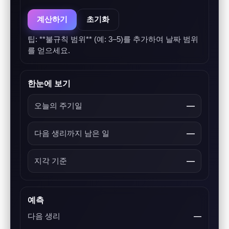
계산하기
초기화
팁: **불규칙 범위** (예: 3–5)를 추가하여 날짜 범위
를 얻으세요.
한눈에 보기
오늘의 주기일
—
다음 생리까지 남은 일
—
지각 기준
—
예측
다음 생리
—