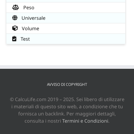
Peso
Universale
Volume
Test
AVVISO DI COPYRIGHT
© CalcuLife.com 2019 – 2025. Sei libero di utilizzare
i materiali di questo sito web, a condizione che tu
fornisca un backlink. Per maggiori dettagli,
consulta i nostri
Termini e Condizioni
.