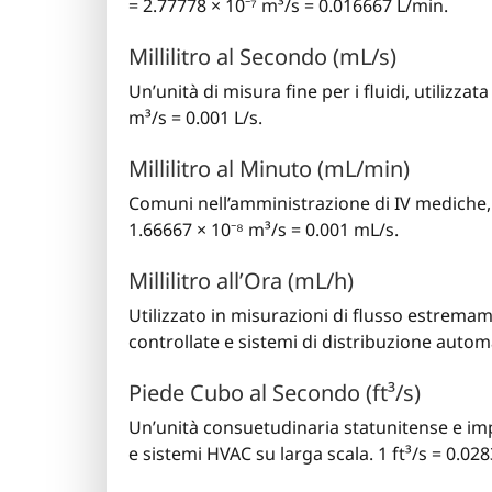
= 2.77778 × 10⁻⁷ m³/s = 0.016667 L/min.
Millilitro al Secondo (mL/s)
Un’unità di misura fine per i fluidi, utilizza
m³/s = 0.001 L/s.
Millilitro al Minuto (mL/min)
Comuni nell’amministrazione di IV mediche, 
1.66667 × 10⁻⁸ m³/s = 0.001 mL/s.
Millilitro all’Ora (mL/h)
Utilizzato in misurazioni di flusso estrem
controllate e sistemi di distribuzione autom
Piede Cubo al Secondo (ft³/s)
Un’unità consuetudinaria statunitense e imper
e sistemi HVAC su larga scala. 1 ft³/s = 0.0