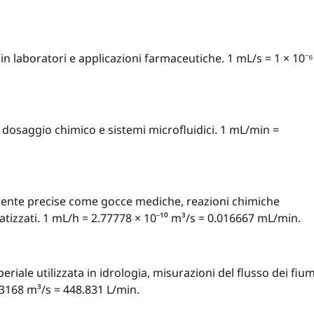
ta in laboratori e applicazioni farmaceutiche. 1 mL/s = 1 × 10⁻⁶
dosaggio chimico e sistemi microfluidici. 1 mL/min =
amente precise come gocce mediche, reazioni chimiche
atizzati. 1 mL/h = 2.77778 × 10⁻¹⁰ m³/s = 0.016667 mL/min.
iale utilizzata in idrologia, misurazioni del flusso dei fium
283168 m³/s = 448.831 L/min.