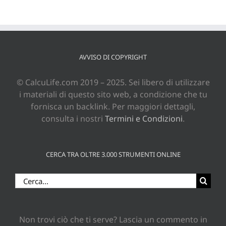
AVVISO DI COPYRIGHT
© CalcuLife.com 2019 – 2025. Sei libero di utilizzare
i materiali di questo sito web, a condizione che tu
fornisca un backlink. Per maggiori dettagli,
consulta i nostri
Termini e Condizioni
.
CERCA TRA OLTRE 3.000 STRUMENTI ONLINE
Cerca
per:
Non trovi ciò che ti serve? Lascia un commento in