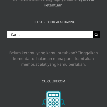
Ketentuan
.
TELUSURI 3000+ ALAT DARING
Search
for:
Belum ketemu yang kamu butuhkan? Tinggalkan
komentar di halaman mana pun—kami akan
membuat alat yang kamu perlukan.
CALCULIFE.COM