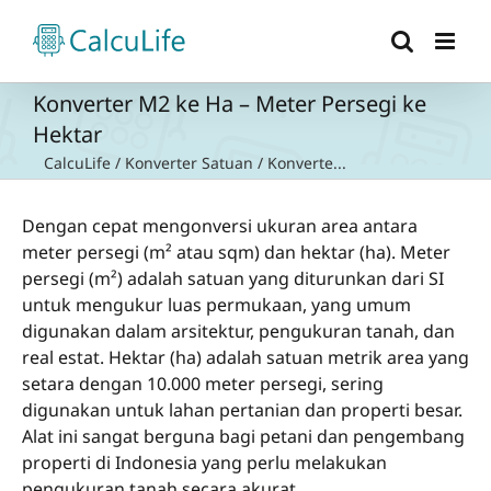
Skip
to
content
Konverter M2 ke Ha – Meter Persegi ke
Hektar
CalcuLife
/
Konverter Satuan
/
Konverte...
Dengan cepat mengonversi ukuran area antara
meter persegi (m² atau sqm) dan hektar (ha). Meter
persegi (m²) adalah satuan yang diturunkan dari SI
untuk mengukur luas permukaan, yang umum
digunakan dalam arsitektur, pengukuran tanah, dan
real estat. Hektar (ha) adalah satuan metrik area yang
setara dengan 10.000 meter persegi, sering
digunakan untuk lahan pertanian dan properti besar.
Alat ini sangat berguna bagi petani dan pengembang
properti di Indonesia yang perlu melakukan
pengukuran tanah secara akurat.