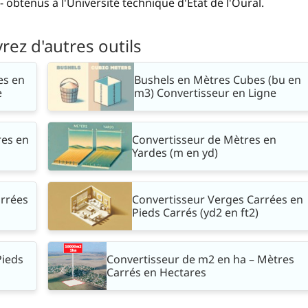
 obtenus à l'Université technique d'État de l'Oural.
ez d'autres outils
es en
Bushels en Mètres Cubes (bu en
e
m3) Convertisseur en Ligne
res en
Convertisseur de Mètres en
Yardes (m en yd)
arrées
Convertisseur Verges Carrées en
Pieds Carrés (yd2 en ft2)
Pieds
Convertisseur de m2 en ha – Mètres
Carrés en Hectares