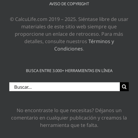
AVISO DE COPYRIGHT
© CalcuLife.com 2019 – 2025. Siéntase libre de usar
materiales de este sitio web siempre que
proporcione un enlace de retroceso. Para más
detalles, consulte nuestros
Términos y
Condiciones
.
BUSCA ENTRE 3.000+ HERRAMIENTAS EN LÍNEA
Buscar:
No encontraste lo que necesitas? Déjanos un
comentario en cualquier publicación y creamos la
herramienta que te falta.