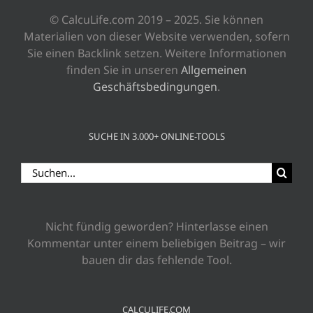
© CalcuLife.com 2019 – 2025. Sie können
Materialien von dieser Website verwenden, sofern
Sie einen Backlink setzen. Weitere Informationen
finden Sie in unseren
Allgemeinen
Geschäftsbedingungen
.
SUCHE IN 3.000+ ONLINE-TOOLS
Suche
nach:
Nicht fündig geworden? Hinterlasse einen
Kommentar unter einem beliebigen Beitrag – wir
bauen dir das fehlende Tool.
CALCULIFE.COM