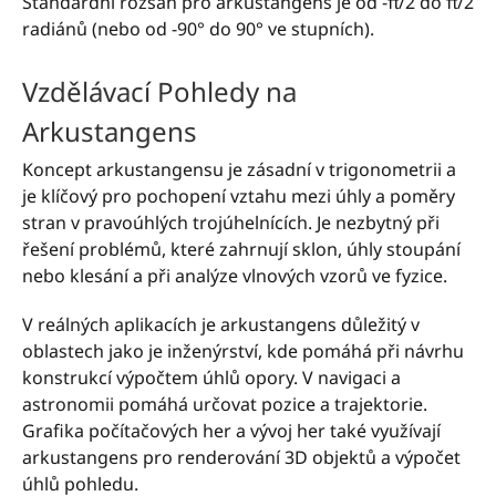
Standardní rozsah pro arkustangens je od -π/2 do π/2
radiánů (nebo od -90° do 90° ve stupních).
Vzdělávací Pohledy na
Arkustangens
Koncept arkustangensu je zásadní v trigonometrii a
je klíčový pro pochopení vztahu mezi úhly a poměry
stran v pravoúhlých trojúhelnících. Je nezbytný při
řešení problémů, které zahrnují sklon, úhly stoupání
nebo klesání a při analýze vlnových vzorů ve fyzice.
V reálných aplikacích je arkustangens důležitý v
oblastech jako je inženýrství, kde pomáhá při návrhu
konstrukcí výpočtem úhlů opory. V navigaci a
astronomii pomáhá určovat pozice a trajektorie.
Grafika počítačových her a vývoj her také využívají
arkustangens pro renderování 3D objektů a výpočet
úhlů pohledu.