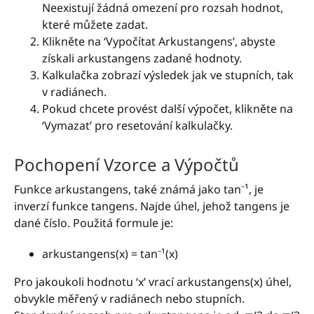
Neexistují žádná omezení pro rozsah hodnot,
které můžete zadat.
Klikněte na ‘Vypočítat Arkustangens’, abyste
získali arkustangens zadané hodnoty.
Kalkulačka zobrazí výsledek jak ve stupních, tak
v radiánech.
Pokud chcete provést další výpočet, klikněte na
‘Vymazat’ pro resetování kalkulačky.
Pochopení Vzorce a Výpočtů
Funkce arkustangens, také známá jako tan⁻¹, je
inverzí funkce tangens. Najde úhel, jehož tangens je
dané číslo. Použitá formule je:
arkustangens(x) = tan⁻¹(x)
Pro jakoukoli hodnotu ‘x’ vrací arkustangens(x) úhel,
obvykle měřený v radiánech nebo stupních.