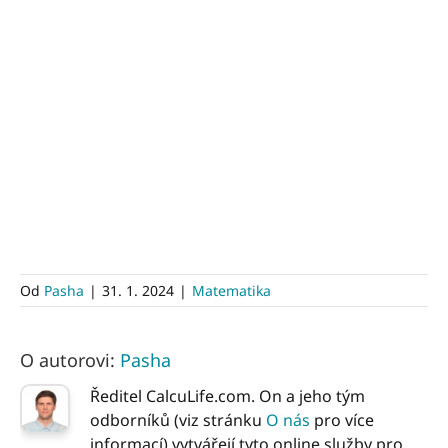
Od
Pasha
|
31. 1. 2024
|
Matematika
O autorovi:
Pasha
Ředitel CalcuLife.com. On a jeho tým
odborníků (viz stránku
O nás
pro více
informací) vytvářejí tyto online služby pro