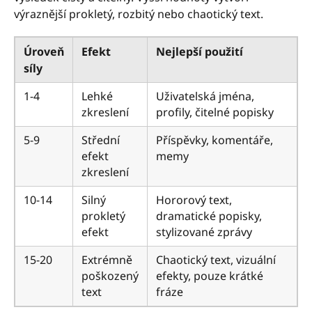
výraznější prokletý, rozbitý nebo chaotický text.
Úroveň
Efekt
Nejlepší použití
síly
1-4
Lehké
Uživatelská jména,
zkreslení
profily, čitelné popisky
5-9
Střední
Příspěvky, komentáře,
efekt
memy
zkreslení
10-14
Silný
Hororový text,
prokletý
dramatické popisky,
efekt
stylizované zprávy
15-20
Extrémně
Chaotický text, vizuální
poškozený
efekty, pouze krátké
text
fráze