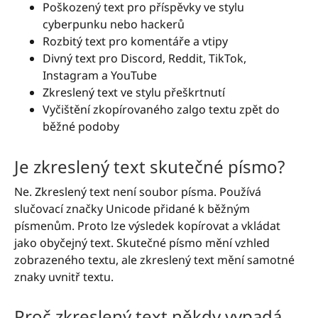
Poškozený text pro příspěvky ve stylu
cyberpunku nebo hackerů
Rozbitý text pro komentáře a vtipy
Divný text pro Discord, Reddit, TikTok,
Instagram a YouTube
Zkreslený text ve stylu přeškrtnutí
Vyčištění zkopírovaného zalgo textu zpět do
běžné podoby
Je zkreslený text skutečné písmo?
Ne. Zkreslený text není soubor písma. Používá
slučovací značky Unicode přidané k běžným
písmenům. Proto lze výsledek kopírovat a vkládat
jako obyčejný text. Skutečné písmo mění vzhled
zobrazeného textu, ale zkreslený text mění samotné
znaky uvnitř textu.
Proč zkreslený text někdy vypadá