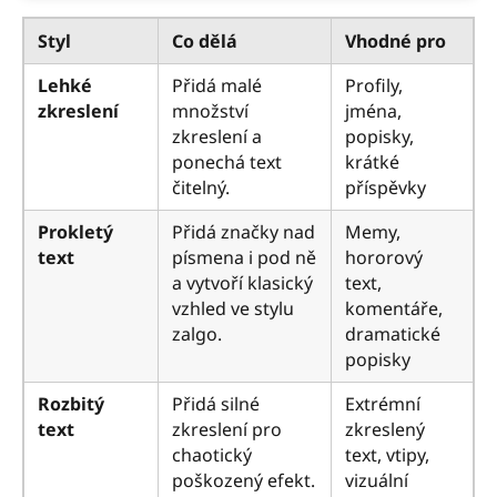
Styl
Co dělá
Vhodné pro
Lehké
Přidá malé
Profily,
zkreslení
množství
jména,
zkreslení a
popisky,
ponechá text
krátké
čitelný.
příspěvky
Prokletý
Přidá značky nad
Memy,
text
písmena i pod ně
hororový
a vytvoří klasický
text,
vzhled ve stylu
komentáře,
zalgo.
dramatické
popisky
Rozbitý
Přidá silné
Extrémní
text
zkreslení pro
zkreslený
chaotický
text, vtipy,
poškozený efekt.
vizuální