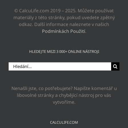
© CalcuLife.com 2019 – 2025. Můžete používat
materiály z této stránky, pokud uvedete zpětný
odkaz. Další informace naleznete v našich
Podmínkách Použití
.
HLEDEJTE MEZI 3 000+ ONLINE NÁSTROJI
Hledat:
Nenašli jste, co potřebujete? Napište komentář u
libovolné stránky a chybějící nástroj pro vás
vytvoříme.
CALCULIFE.COM