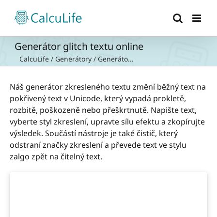
Přeskočit
na
obsah
Generátor glitch textu online
CalcuLife
/
Generátory
/
Generáto...
Náš generátor zkresleného textu změní běžný text na
pokřivený text v Unicode, který vypadá prokletě,
rozbitě, poškozeně nebo přeškrtnutě. Napište text,
vyberte styl zkreslení, upravte sílu efektu a zkopírujte
výsledek. Součástí nástroje je také čistič, který
odstraní značky zkreslení a převede text ve stylu
zalgo zpět na čitelný text.