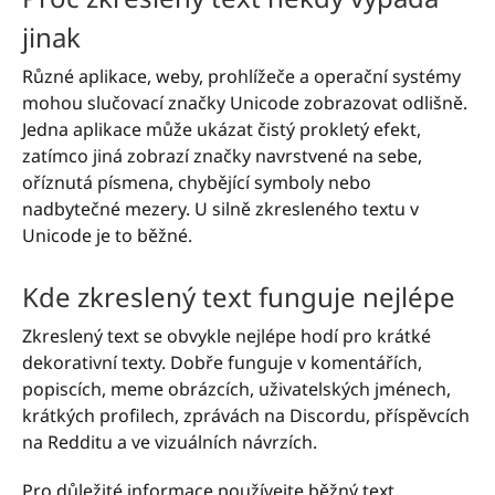
jinak
Různé aplikace, weby, prohlížeče a operační systémy
mohou slučovací značky Unicode zobrazovat odlišně.
Jedna aplikace může ukázat čistý prokletý efekt,
zatímco jiná zobrazí značky navrstvené na sebe,
oříznutá písmena, chybějící symboly nebo
nadbytečné mezery. U silně zkresleného textu v
Unicode je to běžné.
Kde zkreslený text funguje nejlépe
Zkreslený text se obvykle nejlépe hodí pro krátké
dekorativní texty. Dobře funguje v komentářích,
popiscích, meme obrázcích, uživatelských jménech,
krátkých profilech, zprávách na Discordu, příspěvcích
na Redditu a ve vizuálních návrzích.
Pro důležité informace používejte běžný text.