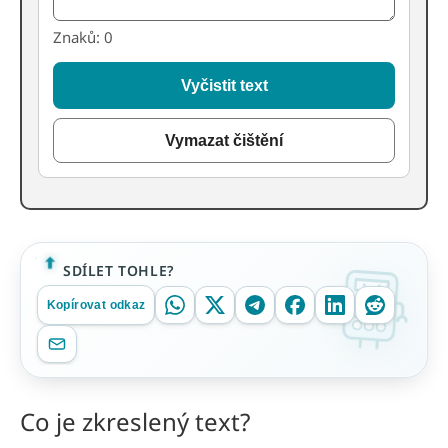
Znaků: 0
Vyčistit text
Vymazat čištění
SDÍLET TOHLE?
Kopírovat odkaz
Co je zkreslený text?