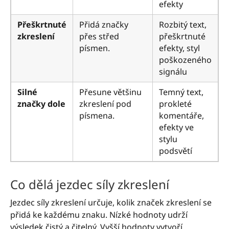
efekty
Přeškrtnuté
Přidá značky
Rozbitý text,
zkreslení
přes střed
přeškrtnuté
písmen.
efekty, styl
poškozeného
signálu
Silné
Přesune většinu
Temný text,
značky dole
zkreslení pod
prokleté
písmena.
komentáře,
efekty ve
stylu
podsvětí
Co dělá jezdec síly zkreslení
Jezdec síly zkreslení určuje, kolik značek zkreslení se
přidá ke každému znaku. Nízké hodnoty udrží
výsledek čistý a čitelný. Vyšší hodnoty vytvoří