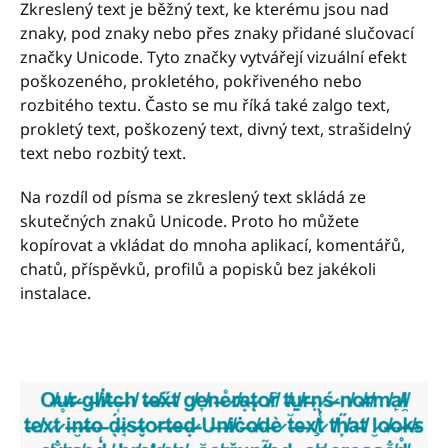
Zkreslený text je běžný text, ke kterému jsou nad
znaky, pod znaky nebo přes znaky přidané slučovací
značky Unicode. Tyto značky vytvářejí vizuální efekt
poškozeného, prokletého, pokřiveného nebo
rozbitého textu. Často se mu říká také zalgo text,
prokletý text, poškozený text, divný text, strašidelný
text nebo rozbitý text.
Na rozdíl od písma se zkreslený text skládá ze
skutečných znaků Unicode. Proto ho můžete
kopírovat a vkládat do mnoha aplikací, komentářů,
chatů, příspěvků, profilů a popisků bez jakékoli
instalace.