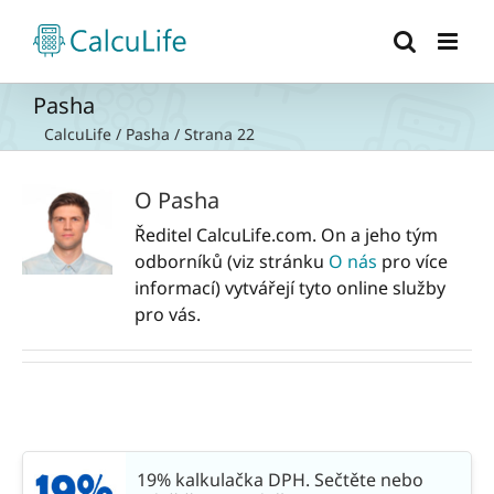
Přeskočit
na
obsah
Pasha
CalcuLife
/
Pasha
/
Strana 22
O
Pasha
Ředitel CalcuLife.com. On a jeho tým
odborníků (viz stránku
O nás
pro více
informací) vytvářejí tyto online služby
pro vás.
19% kalkulačka DPH. Sečtěte nebo