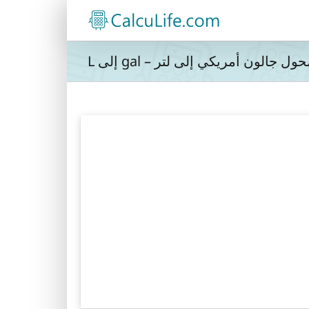
ول جالون أمريكي إلى لتر – gal إلى L