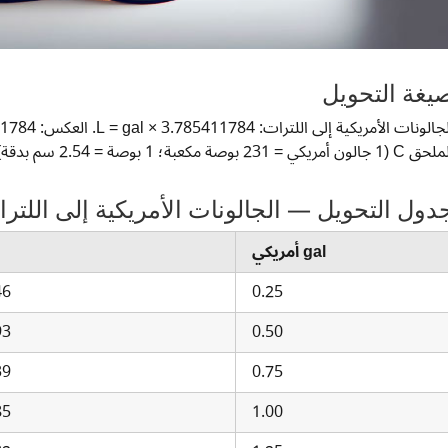
يغة التحويل
C  جالون أمريكي = 231 بوصة مكعبة؛ 1 بوصة = 2.54 سم بدقة).
دول التحويل — الجالونات الأمريكية إلى اللتر
gal أمريكي
46
0.25
93
0.50
39
0.75
85
1.00