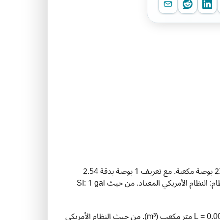
— بالضبط 231 بوصة مكعبة. مع تعريف 1 بوصة بدقة 2.54
سنتيمتر، فإن 1 gal أمريكي يساوي 3.785411784 لتر. الاختصار: gal. النظام: النظام الأمريكي المعتاد. من حيث SI: 1 gal
— بالضبط 1 ديسيمتر مكعب. 1 L = 1000 ملليلتر (mL) و1 L = 0.001 متر مكعب (m³). من حيث النظام الأمريكي