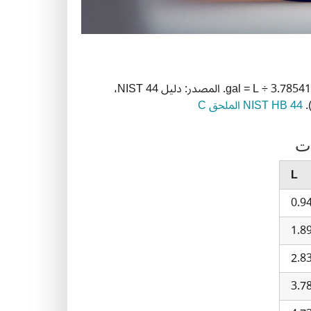
الجالونات الأمريكية إلى اللترات: L = gal × 3.785411784. العكس: gal = L ÷ 3.785411784. المصدر: دليل NIST 44،
NIST HB 44 الملحق C
ات
L
0.9
1.8
2.8
3.7