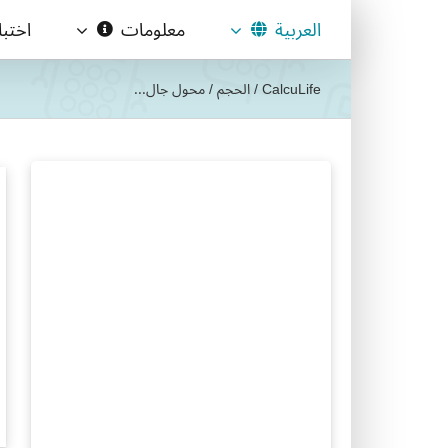
Ski
العربية
معلومات
اختب
t
conten
CalcuLife
/
الحجم
/
محول جال...